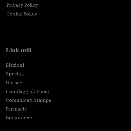
Privacy Policy
Cookie Policy
Html code here! Replace this with any non empty raw html
code and that's it.
Link utili
Elezioni
Speciali
Dossier
I sondaggi di Vpost
Comunicati Stampa
Farmacie
Biblioteche