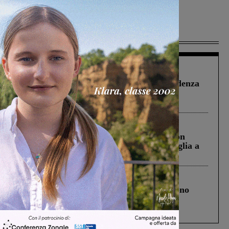
Più lette
Figline Incisa Valdarno
1 Agosto 2026
Piscina di Figline finanziata oltre la scadenza
Pnrr, il gruppo di Fratelli d’Italia: “Un
ringraziamento al Governo”
Cronaca
3 Agosto 2026
Scomparso da una struttura di Castiglion
Fiorentino l’uomo che aveva ucciso la figlia a
Levane nel 2020
Cronaca
4 Agosto 2026
Un anno fa la strage in A1 in cui morirono
Gianni, Giulia e Franco. Lo schianto, il
processo, lo stop ai sorpassi fra tir....