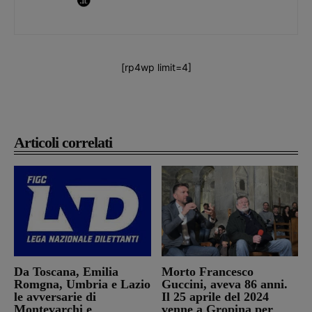
[rp4wp limit=4]
Articoli correlati
Da Toscana, Emilia
Morto Francesco
Romgna, Umbria e Lazio
Guccini, aveva 86 anni.
le avversarie di
Il 25 aprile del 2024
Montevarchi e
venne a Gropina per