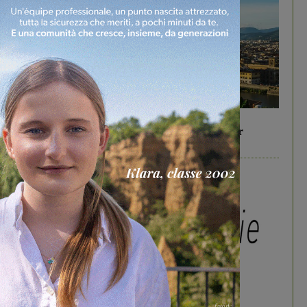
In vetrina
6 Agosto 2026
Gita di famiglia a Firenze: 5 idee per far
divertire i tuoi figli
In vetrina
3 Agosto 2026