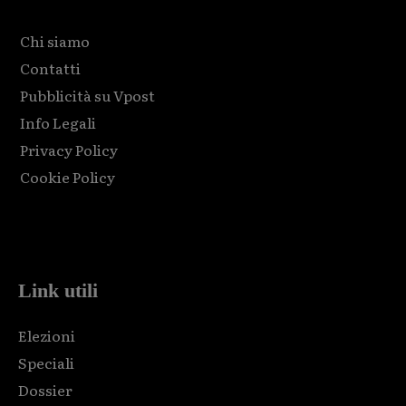
Chi siamo
Contatti
Pubblicità su Vpost
Info Legali
Privacy Policy
Cookie Policy
Html code here! Replace this with any non empty raw html
code and that's it.
Link utili
Elezioni
Speciali
Dossier