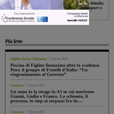
Estra Notizie agosto: Smart Cities, oltre 44mila
studenti coinvolti, torna il bando per lo sport e
debutta il podcast Estrair
Più lette
Figline Incisa Valdarno
1 Agosto 2026
Piscina di Figline finanziata oltre la scadenza
Pnrr, il gruppo di Fratelli d’Italia: “Un
ringraziamento al Governo”
Cronaca
4 Agosto 2026
Un anno fa la strage in A1 in cui morirono
Gianni, Giulia e Franco. Lo schianto, il
processo, lo stop ai sorpassi fra tir....
Cronaca
3 Agosto 2026