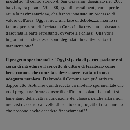
progetto:
"Il centro storico di San Giovanni, disegnato nel '200,
ha visto, tra gli anni '70 e '80, grandi investimenti, come per le
reti e la pavimentazione, che hanno innestato un processo di
valore dell'area. Oggi si nota una fase di debolezza: mentre si
fanno operazioni di facciata in Corso Italia troviamo abbastanza
trascurata la parte retrostante, ovverosia i chiassi. Una volta
importanti strade adesso sono degradati, in cattivo stato di
manutenzione".
Il progetto sperimentale: "Oggi si parla di partecipazione e si
cerca di introdurre il concetto di città e di territorio come
bene comune che come tale deve essere trattato in una
adeguata maniera.
D'altronde il Comune non può arrivare
dappertutto. Abbiamo quindi ideato un modello sperimentale che
vuol progettare forme consortili dell'intero isolato. I cittadini si
lamentano della cattiva condizione dei chiassi: perchè allora non
mettersi d'accordo a livello di isolato con progetti di risanamento
che possono anche accedere finanziamenti?".