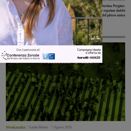
Riccardo Ricci vince la gara di
Edifici scolastici di Laterina Pergine:
Campogialli
anche Futuro Comune esprime dubbi
contro la questione del plesso unico
Ultime Notizie
Weekender
Giulia Mauro
-
7 Agosto 2026