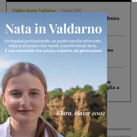
Figline Incisa Valdarno
1 Agosto 2026
Piscina di Figline finanziata oltre la scadenza
Pnrr, il gruppo di Fratelli d’Italia: “Un
ringraziamento al Governo”
Cronaca
4 Agosto 2026
Un anno fa la strage in A1 in cui morirono
Gianni, Giulia e Franco. Lo schianto, il
processo, lo stop ai sorpassi fra tir....
Cronaca
3 Agosto 2026
Scomparso da una struttura di Castiglion
Fiorentino l’uomo che aveva ucciso la figlia a
Levane nel 2020
Articolo precedente
Articolo successivo