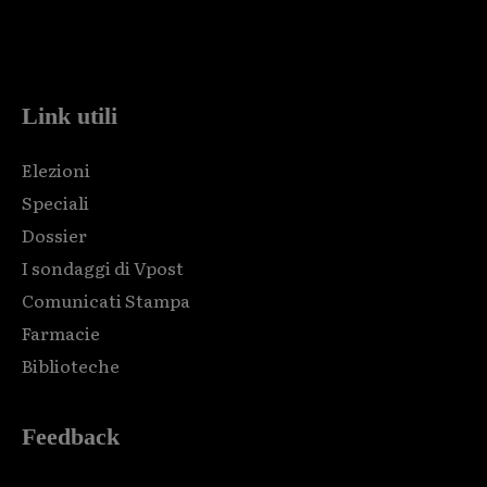
Html code here! Replace this with any non empty raw html
code and that's it.
Link utili
Elezioni
Speciali
Dossier
I sondaggi di Vpost
Comunicati Stampa
Farmacie
Biblioteche
Feedback