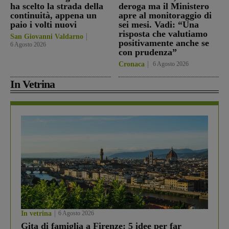
ha scelto la strada della
deroga ma il Ministero
continuità, appena un
apre al monitoraggio di
paio i volti nuovi
sei mesi. Vadi: “Una
risposta che valutiamo
San Giovanni Valdarno
positivamente anche se
6 Agosto 2026
con prudenza”
Cronaca
6 Agosto 2026
In Vetrina
In vetrina
6 Agosto 2026
Gita di famiglia a Firenze: 5 idee per far