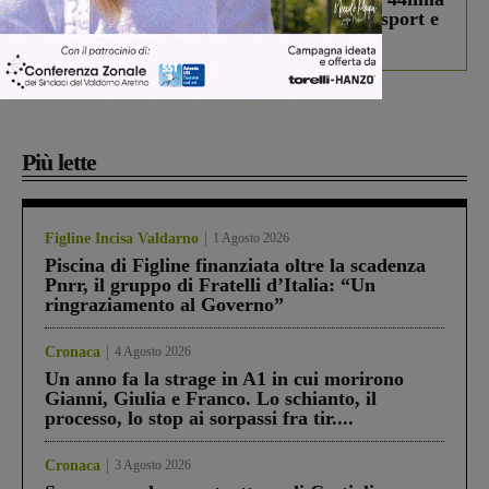
studenti coinvolti, torna il bando per lo sport e
debutta il podcast Estrair
Più lette
Figline Incisa Valdarno
1 Agosto 2026
Piscina di Figline finanziata oltre la scadenza
Pnrr, il gruppo di Fratelli d’Italia: “Un
ringraziamento al Governo”
Cronaca
4 Agosto 2026
Un anno fa la strage in A1 in cui morirono
Gianni, Giulia e Franco. Lo schianto, il
processo, lo stop ai sorpassi fra tir....
Cronaca
3 Agosto 2026