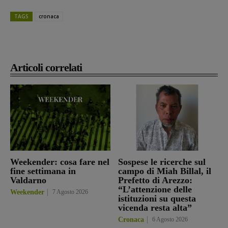
TAGS
cronaca
Articoli correlati
Weekender: cosa fare nel
Sospese le ricerche sul
fine settimana in
campo di Miah Billal, il
Valdarno
Prefetto di Arezzo:
“L’attenzione delle
Weekender
7 Agosto 2026
istituzioni su questa
vicenda resta alta”
Cronaca
6 Agosto 2026