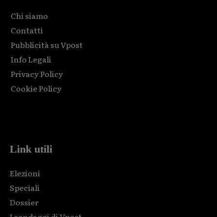
Chi siamo
Contatti
Pubblicità su Vpost
Info Legali
Privacy Policy
Cookie Policy
Html code here! Replace this with any non empty raw html
code and that's it.
Link utili
Elezioni
Speciali
Dossier
I sondaggi di Vpost