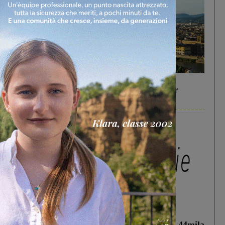
In vetrina
6 Agosto 2026
Gita di famiglia a Firenze: 5 idee per far
divertire i tuoi figli
In vetrina
3 Agosto 2026
Estra Notizie agosto: Smart Cities, oltre 44mila