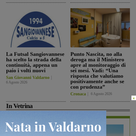
La Futsal Sangiovannese
Punto Nascita, no alla
ha scelto la strada della
deroga ma il Ministero
continuità, appena un
apre al monitoraggio di
paio i volti nuovi
sei mesi. Vadi: “Una
risposta che valutiamo
San Giovanni Valdarno
positivamente anche se
6 Agosto 2026
con prudenza”
Cronaca
6 Agosto 2026
×
In Vetrina