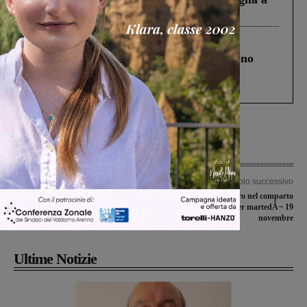
Levane nel 2020
Cronaca
4 Agosto 2026
Un anno fa la strage in A1 in cui morirono
Gianni, Giulia e Franco. Lo schianto, il
processo, lo stop ai sorpassi fra tir....
Articolo precedente
Articolo successivo
La Futsal Sangiovannese attesa
Un giorno di sciopero nel comparto
dall’esame Vis Gubbio
sanitÃ indetto per martedÃ¬ 19
novembre
Ultime Notizie