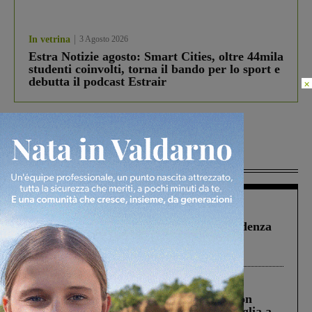
In vetrina
3 Agosto 2026
Estra Notizie agosto: Smart Cities, oltre 44mila
studenti coinvolti, torna il bando per lo sport e
debutta il podcast Estrair
×
Più lette
Figline Incisa Valdarno
1 Agosto 2026
Piscina di Figline finanziata oltre la scadenza
Pnrr, il gruppo di Fratelli d’Italia: “Un
ringraziamento al Governo”
Cronaca
3 Agosto 2026
Scomparso da una struttura di Castiglion
Fiorentino l’uomo che aveva ucciso la figlia a