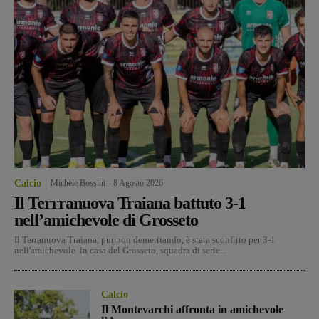
Calcio
Michele Bossini
-
8 Agosto 2026
Il Terrranuova Traiana battuto 3-1
nell’amichevole di Grosseto
Il Terranuova Traiana, pur non demeritando, è stata sconfitto per 3-1
nell'amichevole in casa del Grosseto, squadra di serie...
Calcio
Il Montevarchi affronta in amichevole