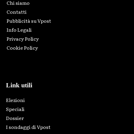
Chi siamo
Contatti
Pubblicità su Vpost
Info Legali
Privacy Policy
Cookie Policy
Html code here! Replace this with any non empty raw html
code and that's it.
Link utili
Elezioni
Speciali
Dossier
I sondaggi di Vpost