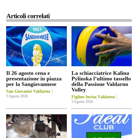
Articoli correlati
Il 26 agosto cena e
La schiacciatrice Kalina
presentazione in piazza
Pylinska l’ultimo tassello
per la Sangiovannese
della Passione Valdarno
Volley
San Giovanni Valdarno
5 Agosto 2026
Figline Incisa Valdarno
5 Agosto 2026