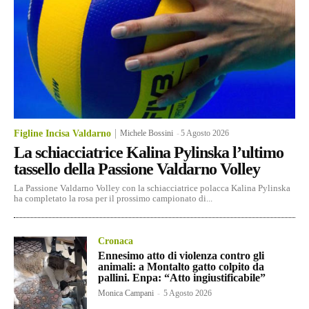
Figline Incisa Valdarno
Michele Bossini
-
5 Agosto 2026
La schiacciatrice Kalina Pylinska l’ultimo
tassello della Passione Valdarno Volley
La Passione Valdarno Volley con la schiacciatrice polacca Kalina Pylinska
ha completato la rosa per il prossimo campionato di...
Cronaca
Ennesimo atto di violenza contro gli
animali: a Montalto gatto colpito da
pallini. Enpa: “Atto ingiustificabile”
Monica Campani
-
5 Agosto 2026