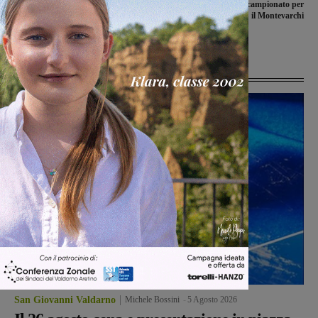
Bekaert, incontro interlocutorio a
Prima amichevole precampionato per
Roma: nessuna novità. Nuova
il Montevarchi
convocazione al Mise il 24 luglio
Ultime Notizie
San Giovanni Valdarno
Michele Bossini
-
5 Agosto 2026