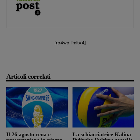
[rp4wp limit=4]
Articoli correlati
Il 26 agosto cena e
La schiacciatrice Kalina
presentazione in piazza
Pylinska l’ultimo tassello