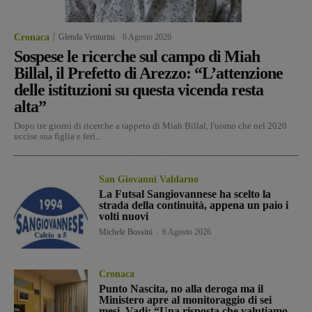
Cronaca
Glenda Venturini
-
6 Agosto 2026
Sospese le ricerche sul campo di Miah
Billal, il Prefetto di Arezzo: “L’attenzione
delle istituzioni su questa vicenda resta
alta”
Dopo tre giorni di ricerche a tappeto di Miah Billal, l'uomo che nel 2020
uccise sua figlia e ferì...
San Giovanni Valdarno
La Futsal Sangiovannese ha scelto la
strada della continuità, appena un paio i
volti nuovi
Michele Bossini
-
6 Agosto 2026
Cronaca
Punto Nascita, no alla deroga ma il
Ministero apre al monitoraggio di sei
mesi. Vadi: “Una risposta che valutiamo