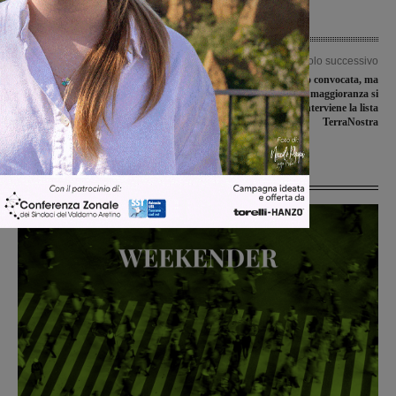
Articolo precedente
Articolo successivo
Frana della scarpata lungo la
“Commissione bilancio convocata, ma
Provinciale 88 fra Sant’Ellero e
nessun membro della maggioranza si
Donnini, via ai lavori di ripristino
è presentato”: interviene la lista
TerraNostra
Ultime Notizie