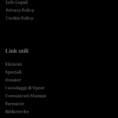
Info Legali
Privacy Policy
Cookie Policy
Html code here! Replace this with any non empty raw html
code and that's it.
Link utili
Elezioni
Speciali
Dossier
I sondaggi di Vpost
Comunicati Stampa
Farmacie
Biblioteche