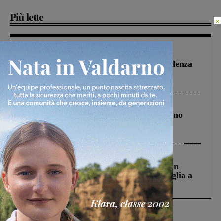
Più lette
×
Figline Incisa Valdarno
1 Agosto 2026
Piscina di Figline finanziata oltre la scadenza
Pnrr, il gruppo di Fratelli d’Italia: “Un
ringraziamento al Governo”
Cronaca
4 Agosto 2026
Un anno fa la strage in A1 in cui morirono
Gianni, Giulia e Franco. Lo schianto, il
processo, lo stop ai sorpassi fra tir....
Cronaca
3 Agosto 2026
Scomparso da una struttura di Castiglion
Fiorentino l’uomo che aveva ucciso la figlia a
Levane nel 2020