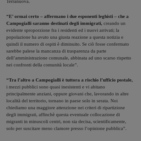
Terranuova.
“E’ ormai certo – affermano i due esponenti leghisti – che a
Campogialli saranno destinati degli immigrati,
creando un
evidente sproporzione fra i residenti ed i nuovi arrivati; la
popolazione ha avuto una giusta reazione a questa notizia e
quindi il numero di ospiti è diminuito. Se ciò fosse confermato
sarebbe palese la mancanza di trasparenza da parte
dell’amministrazione comunale, abbinata ad uno scarso rispetto
nei confronti della comunità locale”.
“Tra l’altro a Campogialli è tuttora a rischio l’ufficio postale,
i mezzi pubblici sono quasi inesistenti e vi abitano
principalmente anziani, oppure giovani che, lavorando in altre
località del territorio, tornano in paese solo in serata. Noi
chiediamo una maggiore attenzione nei criteri di ripartizione
degli immigrati, affinchè questa eventuale collocazione di
migranti in minuscoli centri, non sia decisa, scientificamente,
solo per suscitare meno clamore presso l’opinione pubblica”.