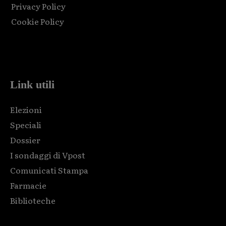
Privacy Policy
Cookie Policy
Html code here! Replace this with any non empty raw html
code and that's it.
Link utili
Elezioni
Speciali
Dossier
I sondaggi di Vpost
Comunicati Stampa
Farmacie
Biblioteche