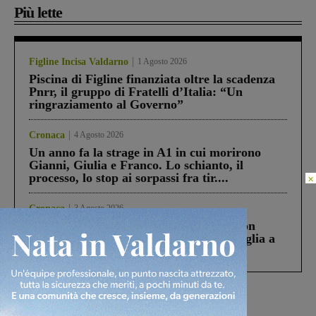
Più lette
Figline Incisa Valdarno
1 Agosto 2026
Piscina di Figline finanziata oltre la scadenza
Pnrr, il gruppo di Fratelli d’Italia: “Un
ringraziamento al Governo”
Cronaca
4 Agosto 2026
Un anno fa la strage in A1 in cui morirono
Gianni, Giulia e Franco. Lo schianto, il
processo, lo stop ai sorpassi fra tir....
×
Cronaca
3 Agosto 2026
Scomparso da una struttura di Castiglion
Fiorentino l’uomo che aveva ucciso la figlia a
Levane nel 2020