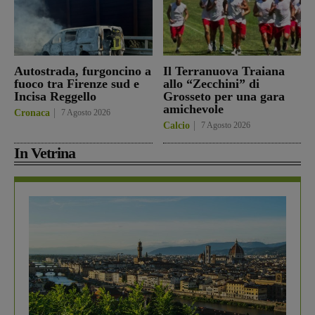
Autostrada, furgoncino a
Il Terranuova Traiana
fuoco tra Firenze sud e
allo “Zecchini” di
Incisa Reggello
Grosseto per una gara
amichevole
Cronaca
7 Agosto 2026
Calcio
7 Agosto 2026
In Vetrina