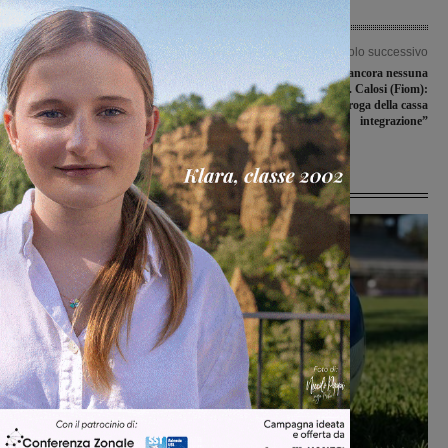
Articolo precedente
Articolo successivo
Cade da un albero, trentenne in
Bekaert, ancora nessuna
codice rosso a Careggi
convocazione. Calosi (Fiom):
“Chiediamo la proroga della cassa
integrazione”
Ultime Notizie