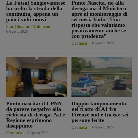
La Futsal Sangiovannese
Punto Nascita, no alla
ha scelto la strada della
deroga ma il Ministero
continuità, appena un
apre al monitoraggio di
paio i volti nuovi
sei mesi. Vadi: “Una
risposta che valutiamo
San Giovanni Valdarno
positivamente anche se
6 Agosto 2026
con prudenza”
Cronaca
6 Agosto 2026
Punto nascita: il CPNN
Doppio tamponamento
dà parere negativo alla
nel tratto di A1 fra
richiesta di deroga. Asl e
Firenze sud e Incisa: sei
Regione esprimono
persone ferite
disappunto
Cronaca
6 Agosto 2026
Cronaca
6 Agosto 2026