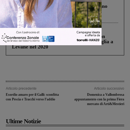
Un anno fa la strage in A1 in cui morirono
Gianni, Giulia e Franco. Lo schianto, il
processo, lo stop ai sorpassi fra tir....
Cronaca
3 Agosto 2026
Scomparso da una struttura di Castiglion
Fiorentino l’uomo che aveva ucciso la figlia a
Levane nel 2020
Articolo precedente
Articolo successivo
Esordio amaro per il Galli: sconfitta
Domenica a Vallombrosa
con Pescia e Tracchi verso l’addio
appuntamento con la prima Fiera
mercato di Arti&Mestieri
Ultime Notizie