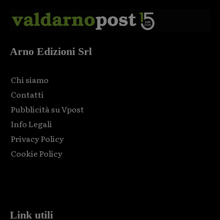
Arno Edizioni Srl
Chi siamo
Contatti
Pubblicità su Vpost
Info Legali
Privacy Policy
Cookie Policy
Html code here! Replace this with any non empty raw html
code and that's it.
Link utili