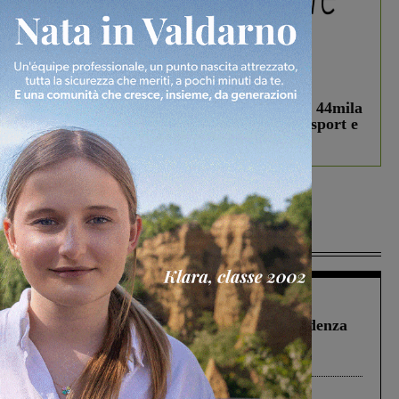
In vetrina
3 Agosto 2026
Estra Notizie agosto: Smart Cities, oltre 44mila
studenti coinvolti, torna il bando per lo sport e
debutta il podcast Estrair
Più lette
Figline Incisa Valdarno
1 Agosto 2026
Piscina di Figline finanziata oltre la scadenza
Pnrr, il gruppo di Fratelli d’Italia: “Un
ringraziamento al Governo”
Cronaca
4 Agosto 2026