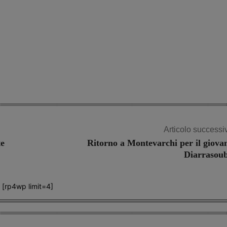
Articolo successi
te
Ritorno a Montevarchi per il giova
Diarrasou
[rp4wp limit=4]