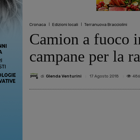
Cronaca
Edizioni locali
Terranuova Bracciolini
Camion a fuoco in
campane per la rac
di
Glenda Venturini
48
17 Agosto 2018