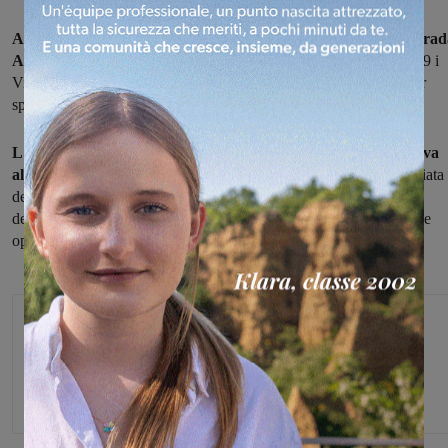
Ancora un mezzo che prende fuoco mentre percorre l'Autostrad
A1 all'altezza del Valdarno.
Questa mattina intorno prima delle 9 i
Vigili del fuoco di Montevarchi sono intervenuti in corsia sud, per
spegnere le fiamme che avvolgevano un furgone.
L'incendio ha completamente avvolto il camion che trasportava
alcune campane
in vetroresina utilizzate per la raccolta differenziata
dei rifiuti. Nessuna persona è rimasta coinvolta, mentre nel tratto
dell'A1 fra Firenze Sud e Valdarno si sono formate code durante le
operazioni di spegnimento.
Glenda Venturini
Capo redattore