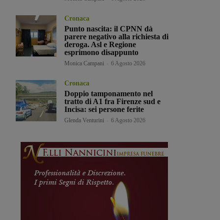
Cronaca
Punto nascita: il CPNN dà
parere negativo alla richiesta di
deroga. Asl e Regione
esprimono disappunto
Monica Campani
-
6 Agosto 2026
Cronaca
Doppio tamponamento nel
tratto di A1 fra Firenze sud e
Incisa: sei persone ferite
Glenda Venturini
-
6 Agosto 2026