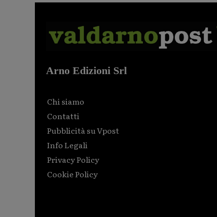
Arno Edizioni Srl
Chi siamo
Contatti
Pubblicità su Vpost
Info Legali
Privacy Policy
Cookie Policy
Html code here! Replace this with any non empty raw
html code and that's it.