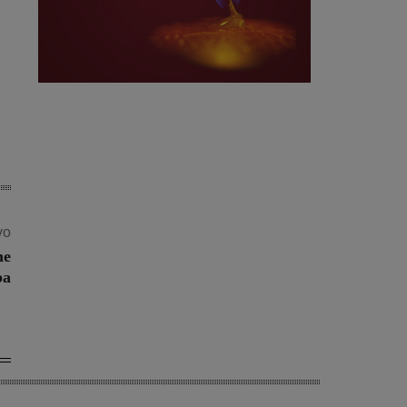
vo
ne
ba