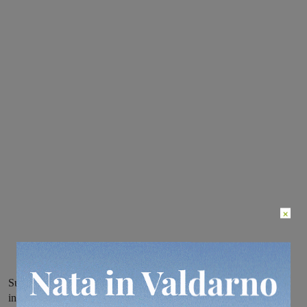
×
Sul posto i Vigili del fuoco di Montevarchi, le fiamme hanno
interessato soltanto il mezzo e non risultano persone coinvolte