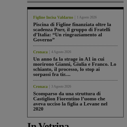
Figline Incisa Valdarno
1 Agosto 2026
Piscina di Figline finanziata oltre la
scadenza Pnrr, il gruppo di Fratelli
d’Italia: “Un ringraziamento al
Governo”
Cronaca
4 Agosto 2026
Un anno fa la strage in A1 in cui
morirono Gianni, Giulia e Franco. Lo
schianto, il processo, lo stop ai
sorpassi fra tir....
Cronaca
3 Agosto 2026
Scomparso da una struttura di
Castiglion Fiorentino l’uomo che
aveva ucciso la figlia a Levane nel
2020
In Vetrina