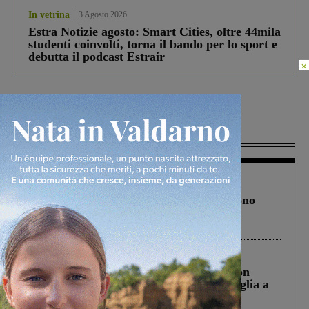
In vetrina
3 Agosto 2026
Estra Notizie agosto: Smart Cities, oltre 44mila
studenti coinvolti, torna il bando per lo sport e
debutta il podcast Estrair
×
Più lette
Cronaca
4 Agosto 2026
Un anno fa la strage in A1 in cui morirono
Gianni, Giulia e Franco. Lo schianto, il
processo, lo stop ai sorpassi fra tir....
Cronaca
3 Agosto 2026
Scomparso da una struttura di Castiglion
Fiorentino l’uomo che aveva ucciso la figlia a
Levane nel 2020