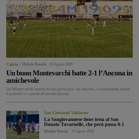
Calcio
Michele Bossini
-
10 Agosto 2026
Un buon Montevarchi batte 2-1 l’Ancona in
amichevole
Un Montevarchi autore di una prova più che discreta, considerando anche
il periodo e i carichi di lavoro ancora...
San Giovanni Valdarno
La Sangiovannese tiene testa al San
Donato Tavarnelle, che però passa 0-1
Michele Bossini
-
9 Agosto 2026