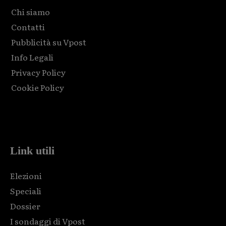
Chi siamo
Contatti
Pubblicità su Vpost
Info Legali
Privacy Policy
Cookie Policy
Html code here! Replace this with any non empty raw html
code and that's it.
Link utili
Elezioni
Speciali
Dossier
I sondaggi di Vpost