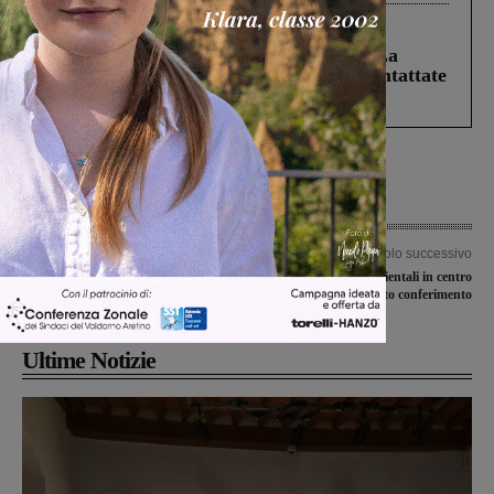
Cronaca
5 Agosto 2026
Continuano le ricerche di Miah Billal. La
Prefettura: “In caso di avvistamento contattate
il 112”
Articolo precedente
Articolo successivo
Covid-19, 15 i nuovi casi positivi tra
Rifiuti, ispettori ambientali in centro
Valdarno aretino e fiorentino
per verificare il corretto conferimento
Ultime Notizie