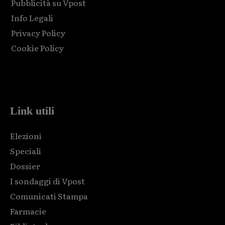
Pubblicità su Vpost
Info Legali
Privacy Policy
Cookie Policy
Html code here! Replace this with any non empty raw html
code and that's it.
Link utili
Elezioni
Speciali
Dossier
I sondaggi di Vpost
Comunicati Stampa
Farmacie