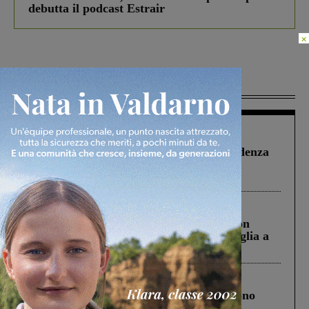
debutta il podcast Estrair
×
Più lette
Figline Incisa Valdarno
1 Agosto 2026
Piscina di Figline finanziata oltre la scadenza
Pnrr, il gruppo di Fratelli d’Italia: “Un
ringraziamento al Governo”
Cronaca
3 Agosto 2026
Scomparso da una struttura di Castiglion
Fiorentino l’uomo che aveva ucciso la figlia a
Levane nel 2020
Cronaca
4 Agosto 2026
Un anno fa la strage in A1 in cui morirono
Gianni, Giulia e Franco. Lo schianto, il