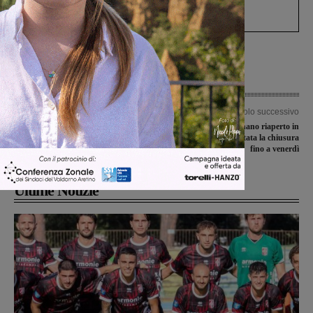
processo, lo stop ai sorpassi fra tir....
Articolo precedente
Articolo successivo
Progetto Erasmus: ISIS Valdarno a
Sottopasso di Rignano riaperto in
Barcellona
anticipo al traffico: evitata la chiusura
fino a venerdì
Ultime Notizie