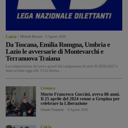
Calcio
Michele Bossini
-
6 Agosto 2026
Da Toscana, Emilia Romgna, Umbria e
Lazio le avversarie di Montevarchi e
Terranuova Traiana
La composizione dei nove gironi del campionato di serie D 2026-2027 è
stata svelata oggi alle 13 in diretta...
Cronaca
Morto Francesco Guccini, aveva 86 anni.
Il 25 aprile del 2024 venne a Gropina per
celebrare la Liberazione
Glenda Venturini
-
6 Agosto 2026
Calcio