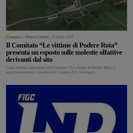
Cronaca
Monica Campani
-
6 Agosto 2026
Il Comitato “Le vittime di Podere Rota”
presenta un esposto sulle molestie olfattive
derivanti dal sito
Catia Naldini, presidente del Comitato "Le vittime di Podere Rota" e
rappresentante dei cittadini del Comune di S. Giovanni...