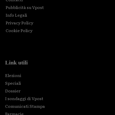
Pubblicità su Vpost
Info Legali
Privacy Policy
Cookie Policy
Html code here! Replace this with any non empty raw html
code and that's it.
Link utili
Elezioni
Speciali
Dossier
I sondaggi di Vpost
Comunicati Stampa
Farmacie