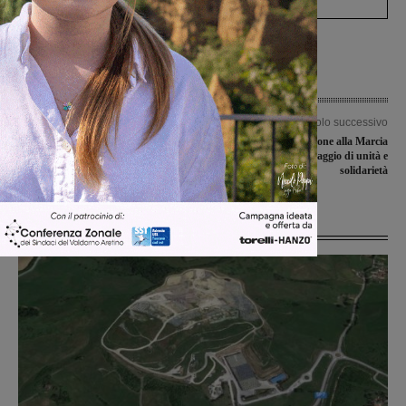
Articolo precedente
Articolo successivo
Incidente ad una moto al crossdromo
Grande partecipazione alla Marcia
di Miravalle, 22enne in codice giallo
della Pace: un messaggio di unità e
solidarietà
Ultime Notizie