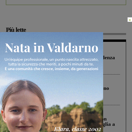
×
Più lette
Figline Incisa Valdarno
1 Agosto 2026
Piscina di Figline finanziata oltre la scadenza
Pnrr, il gruppo di Fratelli d’Italia: “Un
ringraziamento al Governo”
Cronaca
4 Agosto 2026
Un anno fa la strage in A1 in cui morirono
Gianni, Giulia e Franco. Lo schianto, il
processo, lo stop ai sorpassi fra tir....
Cronaca
3 Agosto 2026
Scomparso da una struttura di Castiglion
Fiorentino l’uomo che aveva ucciso la figlia a
Levane nel 2020