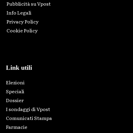
Pubblicità su Vpost
Info Legali
Privacy Policy
Cookie Policy
Html code here! Replace this with any non empty raw html
code and that's it.
Link utili
Elezioni
Speciali
Dossier
I sondaggi di Vpost
Comunicati Stampa
Farmacie