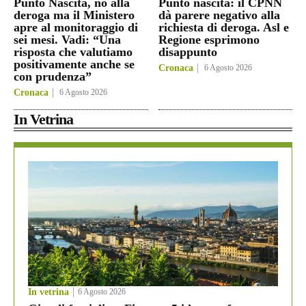
Punto Nascita, no alla
Punto nascita: il CPNN
deroga ma il Ministero
dà parere negativo alla
apre al monitoraggio di
richiesta di deroga. Asl e
sei mesi. Vadi: “Una
Regione esprimono
risposta che valutiamo
disappunto
positivamente anche se
Cronaca
6 Agosto 2026
con prudenza”
Cronaca
6 Agosto 2026
In Vetrina
In vetrina
6 Agosto 2026