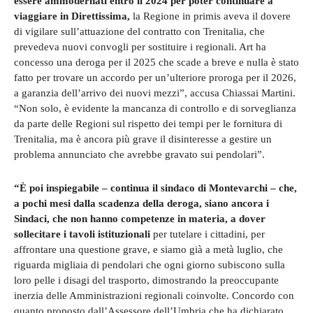
essere ammodernati entro il 2024 per poter continuare a
viaggiare in Direttissima,
la Regione in primis aveva il dovere
di vigilare sull’attuazione del contratto con Trenitalia, che
prevedeva nuovi convogli per sostituire i regionali. Art ha
concesso una deroga per il 2025 che scade a breve e nulla è stato
fatto per trovare un accordo per un’ulteriore proroga per il 2026,
a garanzia dell’arrivo dei nuovi mezzi”, accusa Chiassai Martini.
“Non solo, è evidente la mancanza di controllo e di sorveglianza
da parte delle Regioni sul rispetto dei tempi per le fornitura di
Trenitalia, ma è ancora più grave il disinteresse a gestire un
problema annunciato che avrebbe gravato sui pendolari”.
“È poi inspiegabile – continua il sindaco di Montevarchi – che,
a pochi mesi dalla scadenza della deroga, siano ancora i
Sindaci, che non hanno competenze in materia, a dover
sollecitare i tavoli istituzionali
per tutelare i cittadini, per
affrontare una questione grave, e siamo già a metà luglio, che
riguarda migliaia di pendolari che ogni giorno subiscono sulla
loro pelle i disagi del trasporto, dimostrando la preoccupante
inerzia delle Amministrazioni regionali coinvolte. Concordo con
quanto proposto dall’Assessore dell’Umbria che ha dichiarato