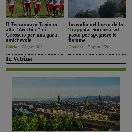
Il Terranuova Traiana
Incendio nel bosco della
allo “Zecchini” di
Trappola. Soccorsi sul
Grosseto per una gara
posto per spegnere le
amichevole
fiamme
Calcio
7 Agosto 2026
Cronaca
7 Agosto 2026
In Vetrina