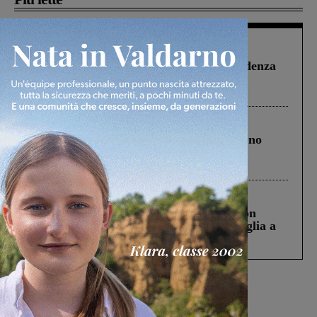
Figline Incisa Valdarno
1 Agosto 2026
Piscina di Figline finanziata oltre la scadenza
Pnrr, il gruppo di Fratelli d’Italia: “Un
ringraziamento al Governo”
Cronaca
4 Agosto 2026
Un anno fa la strage in A1 in cui morirono
Gianni, Giulia e Franco. Lo schianto, il
processo, lo stop ai sorpassi fra tir....
Cronaca
3 Agosto 2026
Scomparso da una struttura di Castiglion
Fiorentino l’uomo che aveva ucciso la figlia a
Levane nel 2020