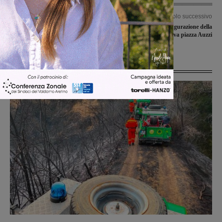
Articolo precedente
Articolo successivo
“Luci, suoni e sapori del Natale”: al
Il 18 dicembre inaugurazione della
via le feste natalizie
nuova piazza Auzzi
Ultime Notizie