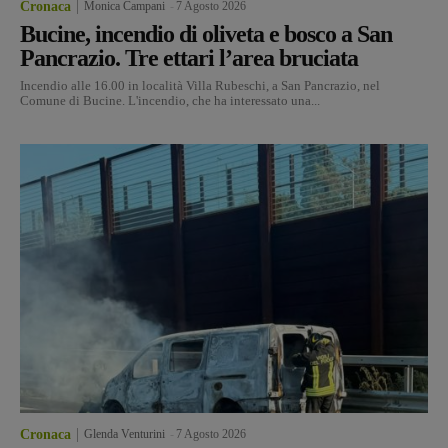
Cronaca
Monica Campani
-
7 Agosto 2026
Bucine, incendio di oliveta e bosco a San
Pancrazio. Tre ettari l’area bruciata
Incendio alle 16.00 in località Villa Rubeschi, a San Pancrazio, nel
Comune di Bucine. L'incendio, che ha interessato una...
Cronaca
Glenda Venturini
-
7 Agosto 2026