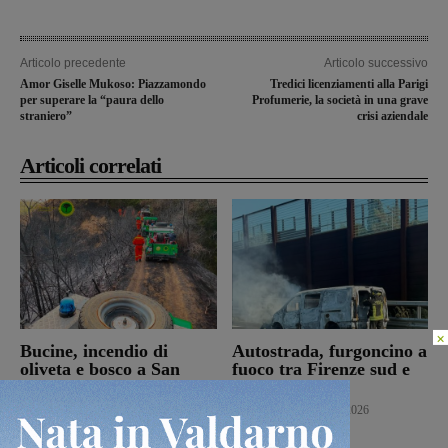
Articolo precedente
Articolo successivo
Amor Giselle Mukoso: Piazzamondo
Tredici licenziamenti alla Parigi
per superare la “paura dello
Profumerie, la società in una grave
straniero”
crisi aziendale
Articoli correlati
×
Bucine, incendio di
Autostrada, furgoncino a
oliveta e bosco a San
fuoco tra Firenze sud e
Pancrazio. Tre ettari
Incisa Reggello
l’area bruciata
Cronaca
7 Agosto 2026
Cronaca
7 Agosto 2026