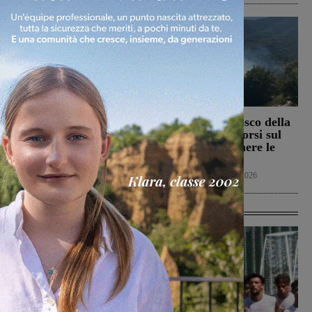
Il Terranuova Traiana
Incendio nel bosco della
allo “Zecchini” di
Trappola. Soccorsi sul
Grosseto per una gara
posto per spegnere le
amichevole
fiamme
Calcio
7 Agosto 2026
Cronaca
7 Agosto 2026
Ultime Calcio