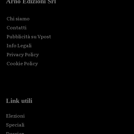
Arno Edizioni Srl
Chi siamo
Contatti
Pubblicità su Vpost
Info Legali
Privacy Policy
Cookie Policy
Html code here! Replace this with any non empty raw html
code and that's it.
Link utili
Elezioni
Speciali
Dossier