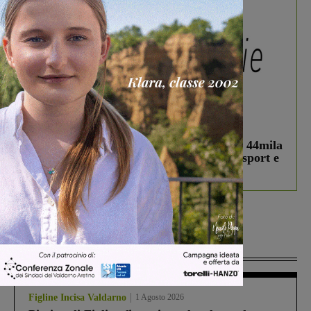
In vetrina
3 Agosto 2026
Estra Notizie agosto: Smart Cities, oltre 44mila
studenti coinvolti, torna il bando per lo sport e
debutta il podcast Estrair
Più lette
Figline Incisa Valdarno
1 Agosto 2026