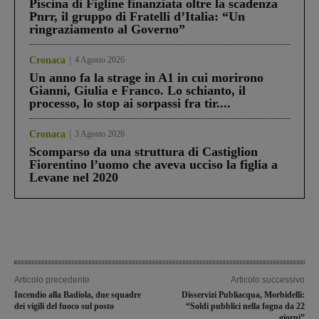
Piscina di Figline finanziata oltre la scadenza
Pnrr, il gruppo di Fratelli d’Italia: “Un
ringraziamento al Governo”
Cronaca
4 Agosto 2026
Un anno fa la strage in A1 in cui morirono
Gianni, Giulia e Franco. Lo schianto, il
processo, lo stop ai sorpassi fra tir....
Cronaca
3 Agosto 2026
Scomparso da una struttura di Castiglion
Fiorentino l’uomo che aveva ucciso la figlia a
Levane nel 2020
Articolo precedente
Articolo successivo
Incendio alla Badiola, due squadre
Disservizi Publiacqua, Morbidelli:
dei vigili del fuoco sul posto
“Soldi pubblici nella fogna da 22
giorni”