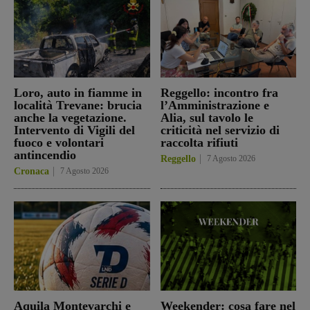
Loro, auto in fiamme in
Reggello: incontro fra
località Trevane: brucia
l’Amministrazione e
anche la vegetazione.
Alia, sul tavolo le
Intervento di Vigili del
criticità nel servizio di
fuoco e volontari
raccolta rifiuti
antincendio
Reggello
7 Agosto 2026
Cronaca
7 Agosto 2026
Aquila Montevarchi e
Weekender: cosa fare nel