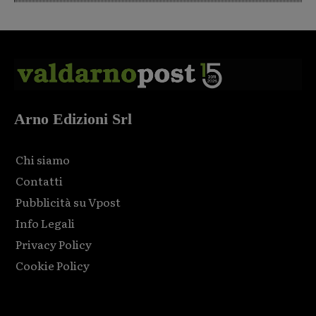
Arno Edizioni Srl
Chi siamo
Contatti
Pubblicità su Vpost
Info Legali
Privacy Policy
Cookie Policy
Html code here! Replace this with any non empty raw html
code and that's it.