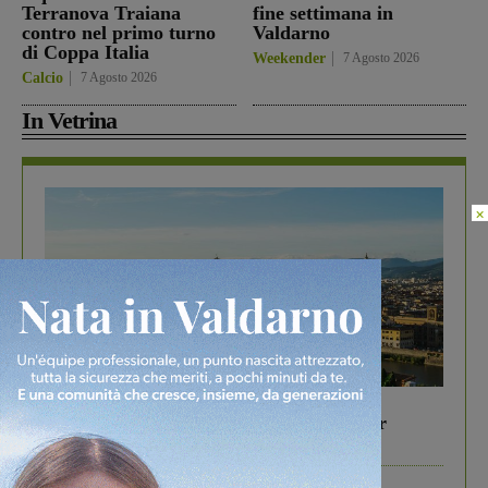
Terranova Traiana
fine settimana in
contro nel primo turno
Valdarno
di Coppa Italia
Weekender
7 Agosto 2026
Calcio
7 Agosto 2026
In Vetrina
×
In vetrina
6 Agosto 2026
Gita di famiglia a Firenze: 5 idee per far
divertire i tuoi figli