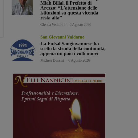
Miah Billal, il Prefetto di
Arezzo: “L’attenzione delle
istituzioni su questa vicenda
resta alta”
Glenda Venturini
-
6 Agosto 2026
San Giovanni Valdarno
La Futsal Sangiovannese ha
scelto la strada della continuità,
appena un paio i volti nuovi
Michele Bossini
-
6 Agosto 2026