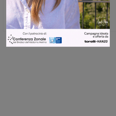
Glenda Venturini
Capo redattore
Share