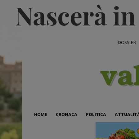
DOSSIER
HOME
CRONACA
POLITICA
ATTUALIT