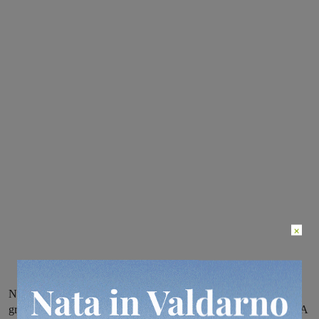
×
Nelle colline della Valdambra ma anche a Cavriglia una intensa
grandinata ha causato qualche problema specialmente nei campi. A