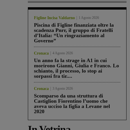
Figline Incisa Valdarno
1 Agosto 2026
Piscina di Figline finanziata oltre la
scadenza Pnrr, il gruppo di Fratelli
d’Italia: “Un ringraziamento al
Governo”
Cronaca
4 Agosto 2026
Un anno fa la strage in A1 in cui
morirono Gianni, Giulia e Franco. Lo
schianto, il processo, lo stop ai
sorpassi fra tir....
Cronaca
3 Agosto 2026
Scomparso da una struttura di
Castiglion Fiorentino l’uomo che
aveva ucciso la figlia a Levane nel
2020
In Vetrina