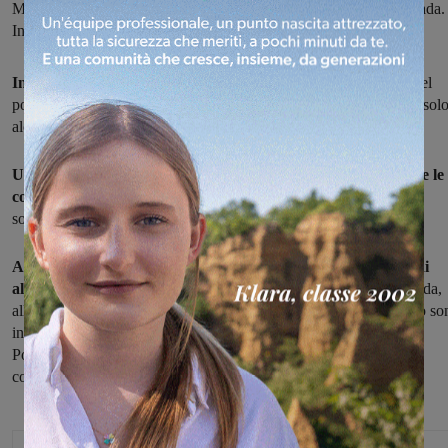
Montevarchi si registrano alcune piante cadute: una anche per strada.
Intervento dei Vigili del fucoo
Intensa anche se di breve durata, l'ondata di maltempo
che nel
pomeriggio, dopo le 17, si è abbattuta sul Valdarno. Si registrano sol
alcuni lievi danni, dovuti per lo più a grandine e vento.
Una forte grandinata ha colpito in particolare la Valdambra e le
colline di Cavriglia:
in questo caso ad aver subìto danni sono
soprattutto le colture.
A Montevarchi l'azione del forte vento ha causato la caduta di
alcune piante e rami.
Una, in particolare, si è abbattuta sulla strada,
all'altezza delle rotatorie nella zona commerciale a nord. Sul posto so
intervenuti i Vigili del fuoco per rimuovere l'acacia e gli agenti di
Polizia municipale per regolare il traffico. Nessuna auto è rimasta
coinvolta.