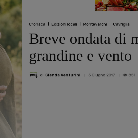
Cronaca
Edizioni locali
Montevarchi
Cavriglia
Breve ondata di m
grandine e vento
di
Glenda Venturini
851
5 Giugno 2017