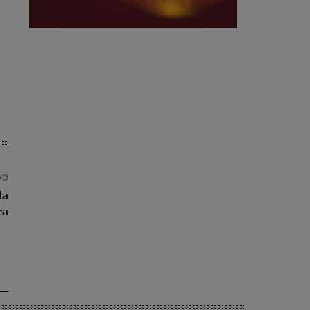
vo
la
ra