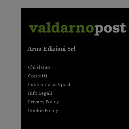
Arno Edizioni Srl
Chi siamo
Contatti
Pubblicità su Vpost
Info Legali
Privacy Policy
Cookie Policy
Html code here! Replace this with any non empty raw
html code and that's it.