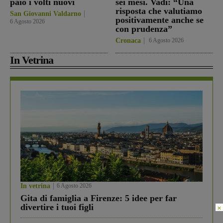
paio i volti nuovi
sei mesi. Vadi: “Una
risposta che valutiamo
San Giovanni Valdarno
positivamente anche se
6 Agosto 2026
con prudenza”
Cronaca
6 Agosto 2026
In Vetrina
In vetrina
6 Agosto 2026
Gita di famiglia a Firenze: 5 idee per far
divertire i tuoi figli
×