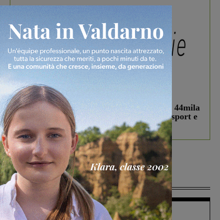
In vetrina
3 Agosto 2026
Estra Notizie agosto: Smart Cities, oltre 44mila
studenti coinvolti, torna il bando per lo sport e
debutta il podcast Estrair
Più lette
Figline Incisa Valdarno
1 Agosto 2026