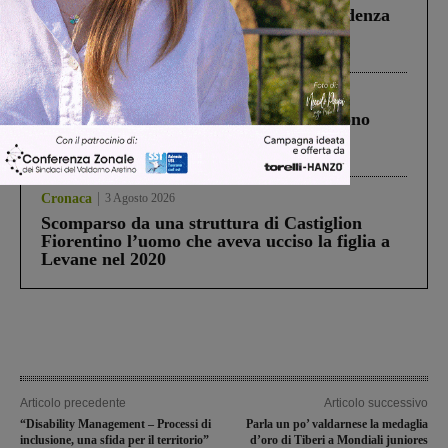
Piscina di Figline finanziata oltre la scadenza
Pnrr, il gruppo di Fratelli d’Italia: “Un
ringraziamento al Governo”
Cronaca
4 Agosto 2026
Un anno fa la strage in A1 in cui morirono
Gianni, Giulia e Franco. Lo schianto, il
processo, lo stop ai sorpassi fra tir....
Cronaca
3 Agosto 2026
Scomparso da una struttura di Castiglion
Fiorentino l’uomo che aveva ucciso la figlia a
Levane nel 2020
Articolo precedente
Articolo successivo
“Disability Management – Processi di
Parla un po’ valdarnese la medaglia
inclusione, una sfida per il territorio”
d’oro di Tiberi a Mondiali juniores