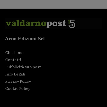
Arno Edizioni Srl
Chi siamo
Contatti
Pubblicità su Vpost
Info Legali
Privacy Policy
Cookie Policy
Html code here! Replace this with any non empty raw html
code and that's it.