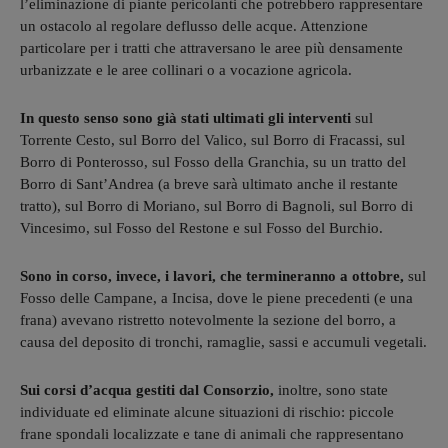
l’eliminazione di piante pericolanti che potrebbero rappresentare
un ostacolo al regolare deflusso delle acque. Attenzione
particolare per i tratti che attraversano le aree più densamente
urbanizzate e le aree collinari o a vocazione agricola.
In questo senso sono già stati ultimati gli interventi
sul
Torrente Cesto, sul Borro del Valico, sul Borro di Fracassi, sul
Borro di Ponterosso, sul Fosso della Granchia, su un tratto del
Borro di Sant’Andrea (a breve sarà ultimato anche il restante
tratto), sul Borro di Moriano, sul Borro di Bagnoli, sul Borro di
Vincesimo, sul Fosso del Restone e sul Fosso del Burchio.
Sono in corso, invece, i lavori, che termineranno a ottobre,
sul
Fosso delle Campane, a Incisa, dove le piene precedenti (e una
frana) avevano ristretto notevolmente la sezione del borro, a
causa del deposito di tronchi, ramaglie, sassi e accumuli vegetali.
Sui corsi d’acqua gestiti dal Consorzio,
inoltre, sono state
individuate ed eliminate alcune situazioni di rischio: piccole
frane spondali localizzate e tane di animali che rappresentano