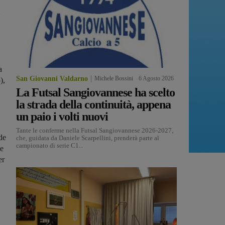
a
San Giovanni Valdarno
Michele Bossini
-
6 Agosto 2026
),
La Futsal Sangiovannese ha scelto
la strada della continuità, appena
un paio i volti nuovi
Tante le conferme nella Futsal Sangiovannese 2026-2027,
de
che, guidata da Daniele Scarpellini, prenderà parte al
campionato di serie C1...
te
er