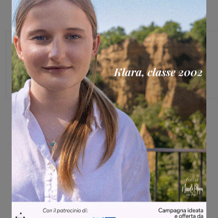
Monica Campani
Direttore
Share