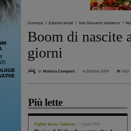
Cronaca
Edizioni locali
San Giovanni Valdarno
Mo
Boom di nascite a
giorni
di
Monica Campani
543
4 Ottobre 2019
Più lette
Figline Incisa Valdarno
1 Agosto 2026