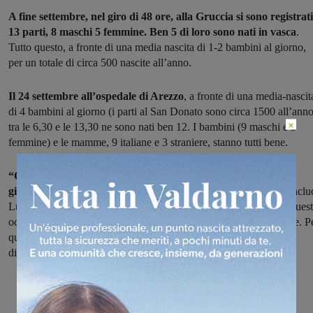
A fine settembre, nel giro di 48 ore, alla Gruccia si sono registrati
13 parti, 8 maschi 5 femmine. Ben 5 di loro sono nati in vasca
.
Tutto questo, a fronte di una media nascita di 1-2 bambini al giorno,
per un totale di circa 500 nascite all’anno.
Il 24 settembre all’ospedale di Arezzo
, a fronte di una media-nascit
di 4 bambini al giorno (i parti al San Donato sono circa 1500 all’anno
×
tra le 6,30 e le 13,30 ne sono nati ben 12. I bambini (9 maschi e 3
femmine) e le mamme, 9 italiane e 3 straniere, stanno tutti bene.
“Queste situazioni ci danno grande soddisfazione e le due
giornate, così intense
, sono state davvero belle per tutti noi – conclu
Luca Tafi, direttore della Pediatria della Gruccia – Ovviamente, ques
occasioni chiedono una riorganizzazione del lavoro in tempo reale. P
questo ringrazio tutto il personale per la flessibilità e la bravura
dimostrate quotidianamente”.