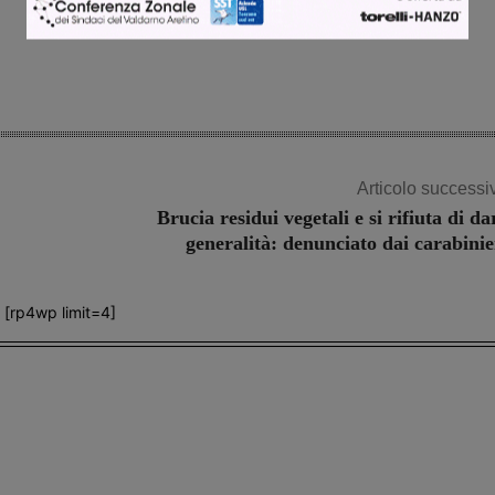
Articolo successi
Brucia residui vegetali e si rifiuta di da
generalità: denunciato dai carabinie
[rp4wp limit=4]