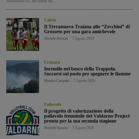
Autostrada A1, nel tratto fra...
Calcio
Il Terranuova Traiana allo “Zecchini” di
Grosseto per una gara amichevole
Michele Bossini
-
7 Agosto 2026
Cronaca
Incendio nel bosco della Trappola.
Soccorsi sul posto per spegnere le fiamme
Monica Campani
-
7 Agosto 2026
Pallavolo
Il progetto di valorizzazione della
pallavolo femminile del Valdarno Project
pronto per la sua seconda stagione
Michele Bossini
-
7 Agosto 2026