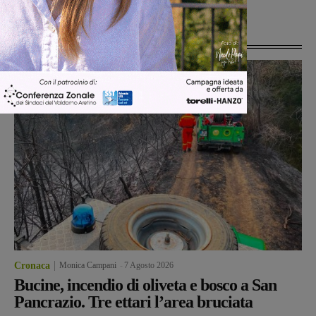
Ultime Notizie
Cronaca
Monica Campani
-
7 Agosto 2026
Bucine, incendio di oliveta e bosco a San
Pancrazio. Tre ettari l’area bruciata