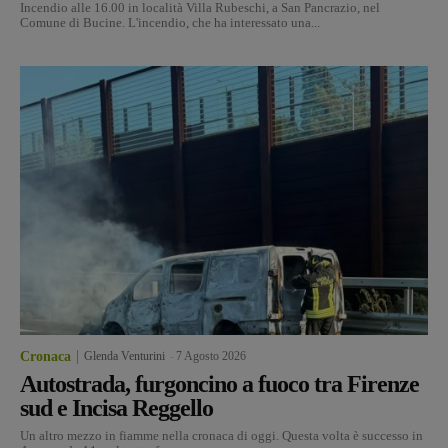
Incendio alle 16.00 in località Villa Rubeschi, a San Pancrazio, nel
Comune di Bucine. L'incendio, che ha interessato una...
Cronaca
Glenda Venturini
-
7 Agosto 2026
Autostrada, furgoncino a fuoco tra Firenze
sud e Incisa Reggello
Un altro mezzo in fiamme nella cronaca di oggi. Questa volta è successo in