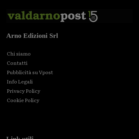
Arno Edizioni Srl
Chi siamo
Contatti
Pubblicità su Vpost
Info Legali
Privacy Policy
Cookie Policy
Html code here! Replace this with any non empty raw html
code and that's it.
Link utili