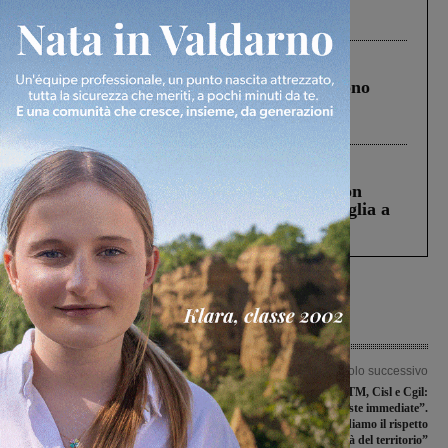
Pnrr, il gruppo di Fratelli d’Italia: “Un
ringraziamento al Governo”
Cronaca
4 Agosto 2026
Un anno fa la strage in A1 in cui morirono
Gianni, Giulia e Franco. Lo schianto, il
processo, lo stop ai sorpassi fra tir....
Cronaca
3 Agosto 2026
Scomparso da una struttura di Castiglion
Fiorentino l’uomo che aveva ucciso la figlia a
Levane nel 2020
Articolo precedente
Articolo successivo
Figline e Incisa, ecco la nuova Giunta
Ex Calzaturificio TM, Cisl e Cgil:
del sindaco Ermini: Cecoro è il vice,
“Servono risposte immediate”.
tra gli assessori ‘tecnici’ e nomi nuovi
Ferragamo: “Ribadiamo il rispetto
per le professionalità del territorio”