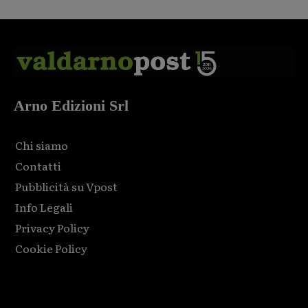
Arno Edizioni Srl
Chi siamo
Contatti
Pubblicità su Vpost
Info Legali
Privacy Policy
Cookie Policy
Html code here! Replace this with any non empty raw html
code and that's it.