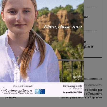
ringraziamento al Governo”
Cronaca
4 Agosto 2026
Un anno fa la strage in A1 in cui morirono
Gianni, Giulia e Franco. Lo schianto, il
processo, lo stop ai sorpassi fra tir....
Cronaca
3 Agosto 2026
Scomparso da una struttura di Castiglion
Fiorentino l’uomo che aveva ucciso la figlia a
Levane nel 2020
Articolo precedente
Articolo successivo
Comitiva soccorsa in Pratomagno:
Prima di ritorno con il sorriso per
interviene l’elicottero Drago dei vigili
Valdarno Football Club e Terranuova
del fuoco
Traiana, perde ancora la Rignanese