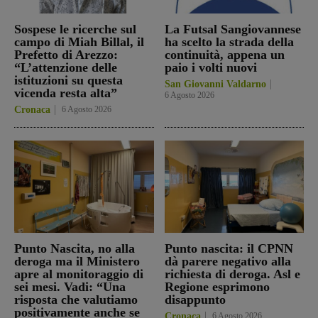
Sospese le ricerche sul
La Futsal Sangiovannese
campo di Miah Billal, il
ha scelto la strada della
Prefetto di Arezzo:
continuità, appena un
“L’attenzione delle
paio i volti nuovi
istituzioni su questa
San Giovanni Valdarno
vicenda resta alta”
6 Agosto 2026
Cronaca
6 Agosto 2026
Punto Nascita, no alla
Punto nascita: il CPNN
deroga ma il Ministero
dà parere negativo alla
apre al monitoraggio di
richiesta di deroga. Asl e
sei mesi. Vadi: “Una
Regione esprimono
risposta che valutiamo
disappunto
positivamente anche se
Cronaca
6 Agosto 2026