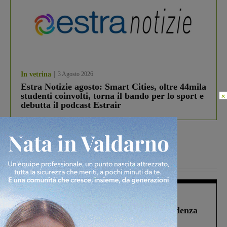
In vetrina
3 Agosto 2026
Estra Notizie agosto: Smart Cities, oltre 44mila
studenti coinvolti, torna il bando per lo sport e
×
debutta il podcast Estrair
Più lette
Figline Incisa Valdarno
1 Agosto 2026
Piscina di Figline finanziata oltre la scadenza
Pnrr, il gruppo di Fratelli d’Italia: “Un