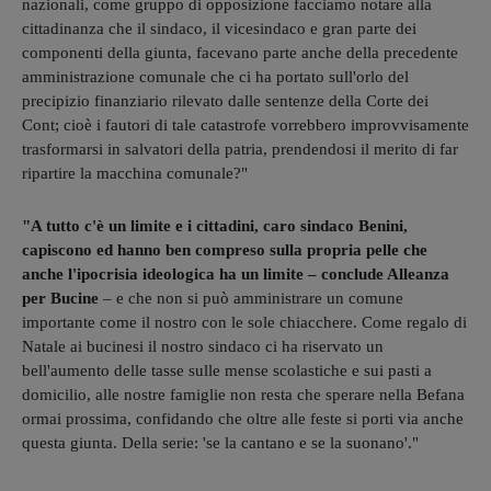
nazionali, come gruppo di opposizione facciamo notare alla
cittadinanza che il sindaco, il vicesindaco e gran parte dei
componenti della giunta, facevano parte anche della precedente
amministrazione comunale che ci ha portato sull'orlo del
precipizio finanziario rilevato dalle sentenze della Corte dei
Cont; cioè i fautori di tale catastrofe vorrebbero improvvisamente
trasformarsi in salvatori della patria, prendendosi il merito di far
ripartire la macchina comunale?"
"A tutto c'è un limite e i cittadini, caro sindaco Benini,
capiscono ed hanno ben compreso sulla propria pelle che
anche l'ipocrisia ideologica ha un limite – conclude Alleanza
per Bucine
– e che non si può amministrare un comune
importante come il nostro con le sole chiacchere. Come regalo di
Natale ai bucinesi il nostro sindaco ci ha riservato un
bell'aumento delle tasse sulle mense scolastiche e sui pasti a
domicilio, alle nostre famiglie non resta che sperare nella Befana
ormai prossima, confidando che oltre alle feste si porti via anche
questa giunta. Della serie: 'se la cantano e se la suonano'."