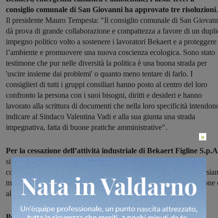
consiglio comunale di San Giovanni ha approvato tre risoluzioni
.
Il presidente Mauro Tempesta: "Il consiglio comunale di San Giovan
dà prova di grande collaborazione e compattezza a favore di un dupli
impegno politico volto a sostenere i lavoratori Bekaert e a proteggere
l’ambiente e promuovere una nuova coscienza ecologica. Sono stato
testimone che pur nelle diversità la politica è una buona strada per
'uscire insieme dai problemi' o quanto meno tentare di farlo. I
consiglieri di tutti i gruppi consiliari hanno posto al centro del loro
confronto la persona con i suoi bisogni, diritti e desideri e hanno
lavorato alla scrittura di documenti che nella loro specificità intendon
indicare al Sindaco Valentina Vadi e alla sua giunta una strada
impegnativa, fatta di buone pratiche amministrative".
×
Per la cessazione dell’attività industriale di Bekaert Figline S.p.A
si chiede “di attivarsi nei confronti del Governo affinché venga
concessa una proroga della cassa integrazione per i dipendenti” e sia
messe in atto “tutte le iniziative per arrivare alla reindustrializzazione 
al recupero occupazionale dell’azienda”.
Per un mondo “Plastic free”
il consiglio comunale ha deciso di