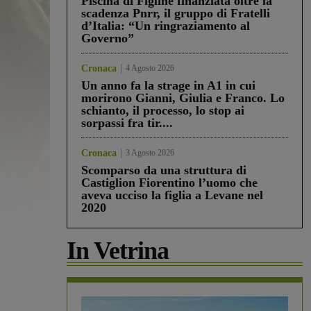
Piscina di Figline finanziata oltre la
scadenza Pnrr, il gruppo di Fratelli
d’Italia: “Un ringraziamento al
Governo”
Cronaca
4 Agosto 2026
Un anno fa la strage in A1 in cui
morirono Gianni, Giulia e Franco. Lo
schianto, il processo, lo stop ai
sorpassi fra tir....
Cronaca
3 Agosto 2026
Scomparso da una struttura di
Castiglion Fiorentino l’uomo che
aveva ucciso la figlia a Levane nel
2020
In Vetrina