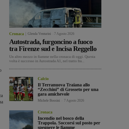
Cronaca
Glenda Venturini
-
7 Agosto 2026
Autostrada, furgoncino a fuoco
tra Firenze sud e Incisa Reggello
Un altro mezzo in fiamme nella cronaca di oggi. Questa
volta è successo in Autostrada A1, nel tratto fra...
o
Calcio
Il Terranuova Traiana allo
“Zecchini” di Grosseto per una
gara amichevole
za
Michele Bossini
-
7 Agosto 2026
na
Cronaca
Incendio nel bosco della
Trappola. Soccorsi sul posto per
spegnere le fiamme