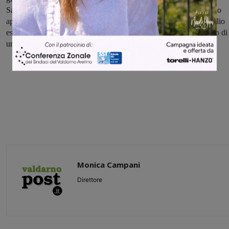
Sangiovannesi – Lega Salvini Premier – Movimento 5 stelle hanno
aperto nuovi percorsi di collaborazione e da Presidente del consiglio
esprimo verso loro la mia gratitudine con l’auspicio che sia l’inizio di
una nuova stagione di dialogo".
Monica Campani
Direttore