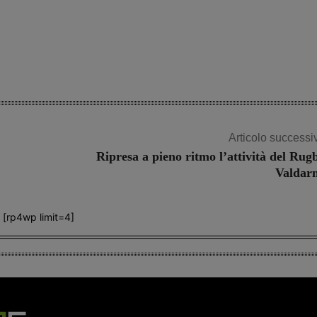
Share
Articolo successi
Ripresa a pieno ritmo l’attività del Rug
Valdar
[rp4wp limit=4]