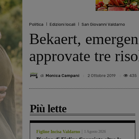
Politica
Edizioni locali
San Giovanni Valdarno
Bekaert, emergenz
approvate tre riso
di
Monica Campani
435
2 Ottobre 2019
Più lette
Figline Incisa Valdarno
1 Agosto 2026