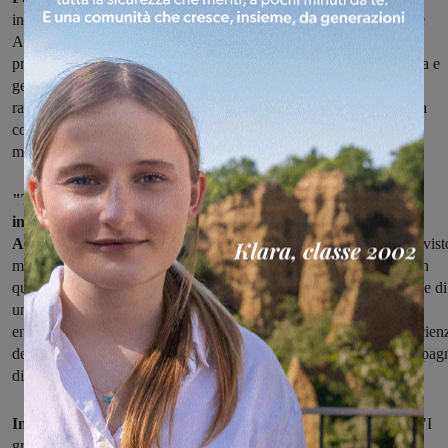
iniziare dal Comune di San Giovanni. Per questo la Commissione
Ambiente chiede, tra i molti punti della risoluzione, che "siano
promosse politiche e atti volti a: disincentivare l’uso di plastica usa e
getta e limitarne l’uso nei luoghi pubblici, migliorare il sistema di
raccolta differenziata, sensibilizzare e informare per una coscienza
collettiva, aderire all’iniziativa #PFC (Plastic Free Challenge) del
ministero dell’Ambiente".
"Tra i primi comuni in Toscana, San Giovanni Valdarno ha
inoltre approvato la Dichiarazione di Emergenza Climatica e
Ambientale
, al termine di una settimana che in tutto il mondo ha vist
milioni di persone manifestare per il futuro, davvero migliore. Con
questo atto si impegna Giunta e Sindaco ad operare nella direzione di
una riduzione delle emissioni, di una incentivazione del risparmio
energetico nei settori della pianificazione urbana, mobilità ed efficien
degli edifici, di una valorizzazione del verde e di una grande campag
di coinvolgimento e responsabilizzazione di tutta la cittadinanza".
Infine il presidente del consiglio Mauro Tempesta sottolinea
: "I
gruppi Centro Sinistra per San Giovanni – Liste Civiche