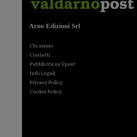
Arno Edizioni Srl
Chi siamo
Contatti
Pubblicità su Vpost
Info Legali
Privacy Policy
Cookie Policy
Html code here! Replace this with any non empty raw
html code and that's it.