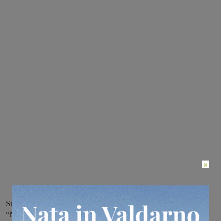
×
Sull’argomento interviene la Lista civica Terranuova in Comune.
“Nonostante i lavori finiti nell’ottobre del 2016 queste frazioni