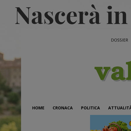
DOSSIER
HOME
CRONACA
POLITICA
ATTUALIT