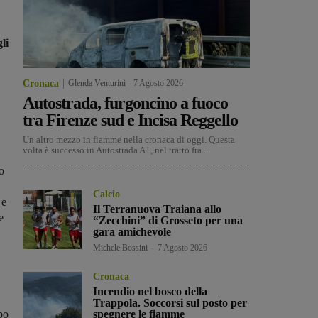
li
Cronaca
Glenda Venturini
-
7 Agosto 2026
Autostrada, furgoncino a fuoco
tra Firenze sud e Incisa Reggello
Un altro mezzo in fiamme nella cronaca di oggi. Questa
volta è successo in Autostrada A1, nel tratto fra...
o
Calcio
 e
Il Terranuova Traiana allo
e
“Zecchini” di Grosseto per una
gara amichevole
Michele Bossini
-
7 Agosto 2026
Cronaca
Incendio nel bosco della
Trappola. Soccorsi sul posto per
po
spegnere le fiamme