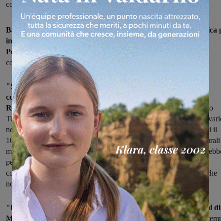
continuano a rimanere sprovviste di tale servizio”
Banda ultralarga: la Lista civica Terranuova in Comune critica g
interventi effettuati nelle frazioni di Malva, Piantravigne,
Persignano e Campogialli
terminati nel 2016 ma ancora non
confacenti all'attivazione del servizio.
"Stiamo parlando del piano per abbattere il digital divide e
connessioni lente che sta dietro al bando di gara indetto dalla
Regione e dal Ministero per lo sviluppo economico
che ha vinto
Telecom nel 2015. Lo scopo di questo progetto era di ridurre il divari
nella connessione dalle aree urbane (dove la copertura copre quasi il
100%) a quelle con meno densità abitativa, specialmente quelle rurali
marginali. Un progetto sulla carta bello e interessante il quale, avrebb
permesso agli abitanti delle frazioni, di poter godere di una
connessione veloce e sicura venendo a meno di operatori privati che
non ti garantiscono tutto questo".
"Purtroppo abbiamo constatato che, soprattutto nelle frazioni di
Malva e Persignano
, ci sono problemi tecnici che persistono da tem