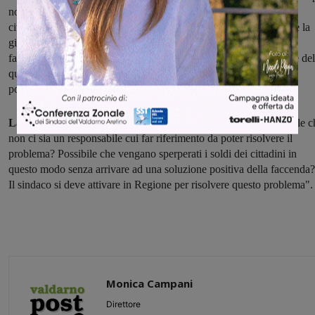
nonostante che i lavori siano terminati a fine 2016. Noi della lista
civica abbiamo interrogato più volte in aula consiliare il Sindaco e la
giunta comunale perché si facessero carico di tale problematica e
facessero da tramite, attraverso l’assessore competente in Regione del
questione, senza purtroppo avere avuto fino adesso un riscontro
positivo".
La Lista civica conclude:
"A questo punto ci chiediamo: possibile c
non ci sia un responsabile cui far riferimento da poter risolvere il
problema? Possibile che vengano sperperati i soldi dei cittadini in
questo modo senza arrivare ad una soluzione positiva della faccenda?
Il sindaco si deve attivare in Regione per risolvere questo problema".
Monica Campani
Direttore