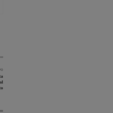
vo
ta
al
to