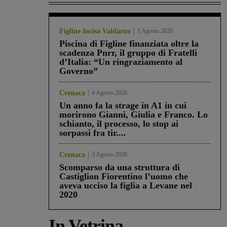
Figline Incisa Valdarno
1 Agosto 2026
Piscina di Figline finanziata oltre la
scadenza Pnrr, il gruppo di Fratelli
d’Italia: “Un ringraziamento al
Governo”
Cronaca
4 Agosto 2026
Un anno fa la strage in A1 in cui
morirono Gianni, Giulia e Franco. Lo
schianto, il processo, lo stop ai
sorpassi fra tir....
Cronaca
3 Agosto 2026
Scomparso da una struttura di
Castiglion Fiorentino l’uomo che
aveva ucciso la figlia a Levane nel
2020
In Vetrina