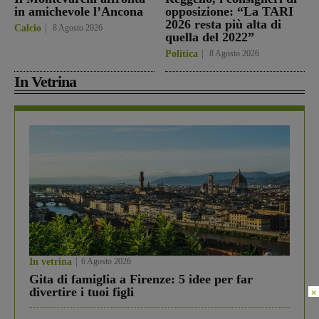
in amichevole l’Ancona
opposizione: “La TARI
2026 resta più alta di
Calcio
8 Agosto 2026
quella del 2022”
Politica
8 Agosto 2026
In Vetrina
In vetrina
6 Agosto 2026
Gita di famiglia a Firenze: 5 idee per far
divertire i tuoi figli
×