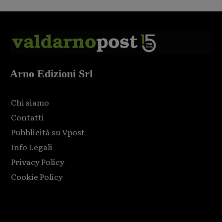
Arno Edizioni Srl
Chi siamo
Contatti
Pubblicità su Vpost
Info Legali
Privacy Policy
Cookie Policy
Html code here! Replace this with any non empty raw html
code and that's it.