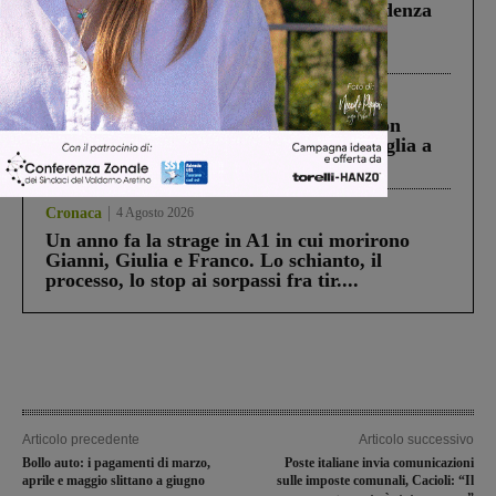
Piscina di Figline finanziata oltre la scadenza
Pnrr, il gruppo di Fratelli d’Italia: “Un
ringraziamento al Governo”
Cronaca
3 Agosto 2026
Scomparso da una struttura di Castiglion
Fiorentino l’uomo che aveva ucciso la figlia a
Levane nel 2020
Cronaca
4 Agosto 2026
Un anno fa la strage in A1 in cui morirono
Gianni, Giulia e Franco. Lo schianto, il
processo, lo stop ai sorpassi fra tir....
Articolo precedente
Articolo successivo
Bollo auto: i pagamenti di marzo,
Poste italiane invia comunicazioni
aprile e maggio slittano a giugno
sulle imposte comunali, Cacioli: “Il