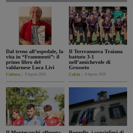
Dal treno all’ospedale, la
Il Terrranuova Traiana
vita in “Frammenti”: il
battuto 3-1
primo libro del
nell’amichevole di
valdarnese Luca Livi
Grosseto
Cultura
9 Agosto 2026
Calcio
8 Agosto 2026
Il Montevarchi affronta
Reggello, i consiglieri di