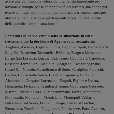
avere una connessione veloce ad internet sia importante per
lavorare e dunque per la competitività dei territori, ma anche per
essere connessi con il mondo: per studiare, per comunicare, per
utilizzare i tanti e sempre più frequenti servizi on line, anche
della pubblica amministrazione.”
I comuni che hanno visto risolto la situazione in cui si
trovavano per la decisione di Agcom sono sessantotto:
Anghiari, Asciano, Bagni di Lucca, Bagno a Ripoli, Barberino di
Mugello, Barnerino Tavarnelle, Bibbona, Borgo a Mozzano,
Borgo San Lorenzo,
Bucine
, Calenzano, Capoliveri, Capolona,
Casciana Terme Lari, Casola in Lunigiana, Castelfocognano,
Castel San Niccolò, Castelfranco di Sotto, Castiglion Fibocchi,
Cecina, Chiusi della Verna, Civitella Paganico, Coreglia
Altelminelli, Crespina Lorenzana, Empoli,
Figline e Incisa
,
Firenzuola, Fivizzano, Gambassi Terme, Gavorrano, Grosseto,
Marradi, Massa e Cozzile, Monsummano Terme, Montaione,
Montecarlo, Monterchi, Monticiano, Montopoli Valdarno,
Palazzuolo sul Senio, Peccioli, Pelago, Piazza al Serchio,
Pietrasanta, Piombino, Poggibonsi, Pontassieve, Porto Azzurro,