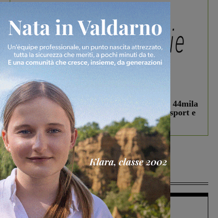
In vetrina
3 Agosto 2026
Estra Notizie agosto: Smart Cities, oltre 44mila
studenti coinvolti, torna il bando per lo sport e
debutta il podcast Estrair
Più lette
Figline Incisa Valdarno
1 Agosto 2026