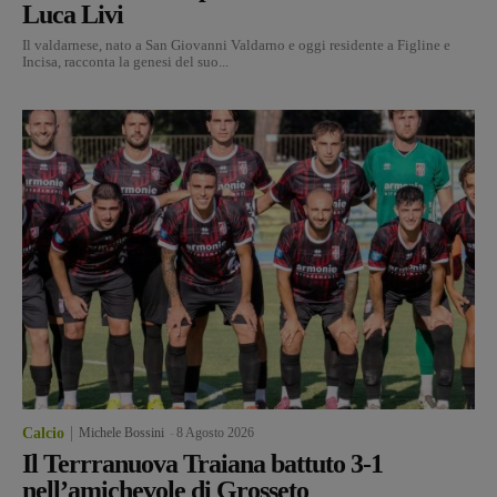
Luca Livi
Il valdarnese, nato a San Giovanni Valdarno e oggi residente a Figline e
Incisa, racconta la genesi del suo...
Calcio
Michele Bossini
-
8 Agosto 2026
Il Terrranuova Traiana battuto 3-1
nell’amichevole di Grosseto