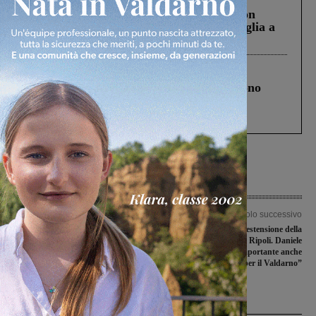
Scomparso da una struttura di Castiglion
Fiorentino l’uomo che aveva ucciso la figlia a
Levane nel 2020
Cronaca
4 Agosto 2026
Un anno fa la strage in A1 in cui morirono
Gianni, Giulia e Franco. Lo schianto, il
processo, lo stop ai sorpassi fra tir....
Articolo precedente
Articolo successivo
Incendio alle porte di Faella, a fuoco
I sindaci chiedono l’estensione della
sterpaglie su una superficie estesa
tramvia a Bagno a Ripoli. Daniele
Lorenzini: “Opera importante anche
per il Valdarno”
Ultime Notizie