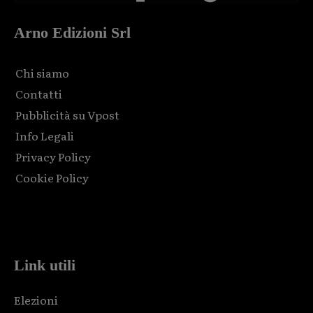
Arno Edizioni Srl
Chi siamo
Contatti
Pubblicità su Vpost
Info Legali
Privacy Policy
Cookie Policy
Html code here! Replace this with any non empty raw html
code and that's it.
Link utili
Elezioni