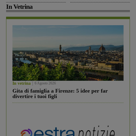
In Vetrina
In vetrina
6 Agosto 2026
Gita di famiglia a Firenze: 5 idee per far
divertire i tuoi figli