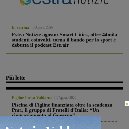
In vetrina
3 Agosto 2026
Estra Notizie agosto: Smart Cities, oltre 44mila
studenti coinvolti, torna il bando per lo sport e
debutta il podcast Estrair
Più lette
Figline Incisa Valdarno
1 Agosto 2026
×
Piscina di Figline finanziata oltre la scadenza
Pnrr, il gruppo di Fratelli d’Italia: “Un
ringraziamento al Governo”
Cronaca
3 Agosto 2026