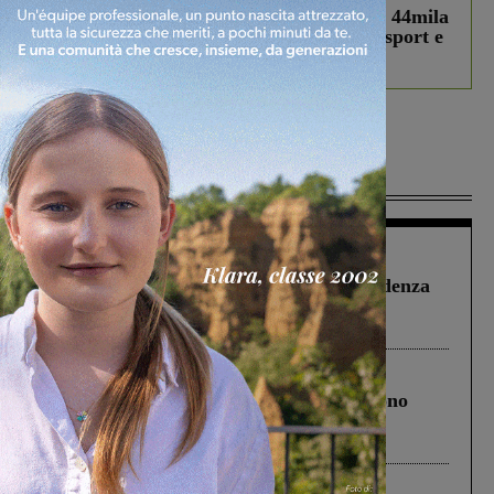
Estra Notizie agosto: Smart Cities, oltre 44mila
studenti coinvolti, torna il bando per lo sport e
debutta il podcast Estrair
Più lette
Figline Incisa Valdarno
1 Agosto 2026
Piscina di Figline finanziata oltre la scadenza
Pnrr, il gruppo di Fratelli d’Italia: “Un
ringraziamento al Governo”
Cronaca
4 Agosto 2026
Un anno fa la strage in A1 in cui morirono
Gianni, Giulia e Franco. Lo schianto, il
processo, lo stop ai sorpassi fra tir....
Cronaca
3 Agosto 2026