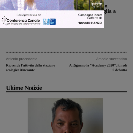
Scomparso da una struttura di Castiglion
Fiorentino l’uomo che aveva ucciso la figlia a
Levane nel 2020
Articolo precedente
Articolo successivo
Riprende l’attività della stazione
A Rignano la “Academy 2020”, lunedì
ecologica itinerante
il debutto
Ultime Notizie