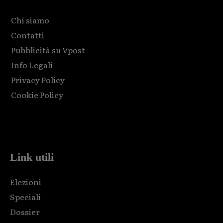
Chi siamo
Contatti
Pubblicità su Vpost
Info Legali
Privacy Policy
Cookie Policy
Html code here! Replace this with any non empty raw html
code and that's it.
Link utili
Elezioni
Speciali
Dossier