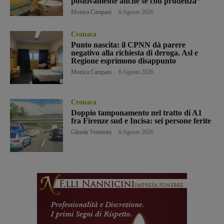
positivamente anche se con prudenza”
Monica Campani
-
6 Agosto 2026
Cronaca
Punto nascita: il CPNN dà parere
negativo alla richiesta di deroga. Asl e
Regione esprimono disappunto
Monica Campani
-
6 Agosto 2026
Cronaca
Doppio tamponamento nel tratto di A1
fra Firenze sud e Incisa: sei persone ferite
Glenda Venturini
-
6 Agosto 2026