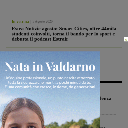
In vetrina
3 Agosto 2026
Estra Notizie agosto: Smart Cities, oltre 44mila
studenti coinvolti, torna il bando per lo sport e
debutta il podcast Estrair
×
Più lette
Figline Incisa Valdarno
1 Agosto 2026
Piscina di Figline finanziata oltre la scadenza
Pnrr, il gruppo di Fratelli d’Italia: “Un
ringraziamento al Governo”
Cronaca
4 Agosto 2026
Un anno fa la strage in A1 in cui morirono