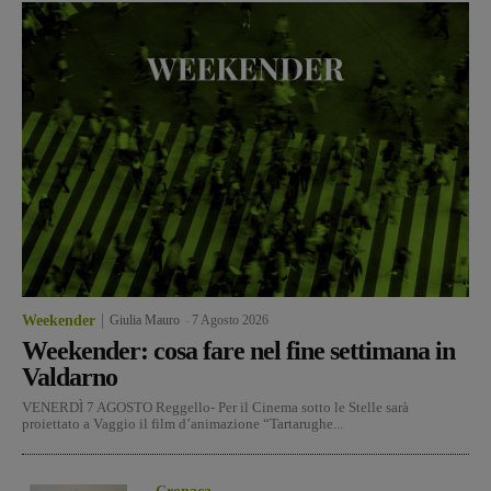
Weekender
Giulia Mauro
-
7 Agosto 2026
Weekender: cosa fare nel fine settimana in
Valdarno
VENERDÌ 7 AGOSTO Reggello- Per il Cinema sotto le Stelle sarà
proiettato a Vaggio il film d’animazione “Tartarughe...