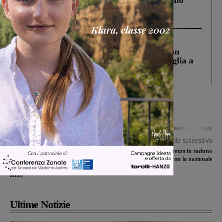
Gianni, Giulia e Franco. Lo schianto, il
processo, lo stop ai sorpassi fra tir....
Cronaca
3 Agosto 2026
Scomparso da una struttura di Castiglion
Fiorentino l’uomo che aveva ucciso la figlia a
Levane nel 2020
Articolo precedente
Articolo successivo
Pacchetto scuola, pronti tutti i
Giulia Capocci ad Arezzo in raduno
contributi per l’anno scolastico in
con la nazionale
corso. Rifinanziati alcuni dello scorso
anno
Ultime Notizie