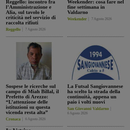
Reggello: incontro fra
Weekender: cosa fare nel
l’Amministrazione e
fine settimana in
Alia, sul tavolo le
Valdarno
criticità nel servizio di
Weekender
7 Agosto 2026
raccolta rifiuti
Reggello
7 Agosto 2026
Sospese le ricerche sul
La Futsal Sangiovannese
campo di Miah Billal, il
ha scelto la strada della
Prefetto di Arezzo:
continuità, appena un
“L’attenzione delle
paio i volti nuovi
istituzioni su questa
San Giovanni Valdarno
vicenda resta alta”
6 Agosto 2026
Cronaca
6 Agosto 2026