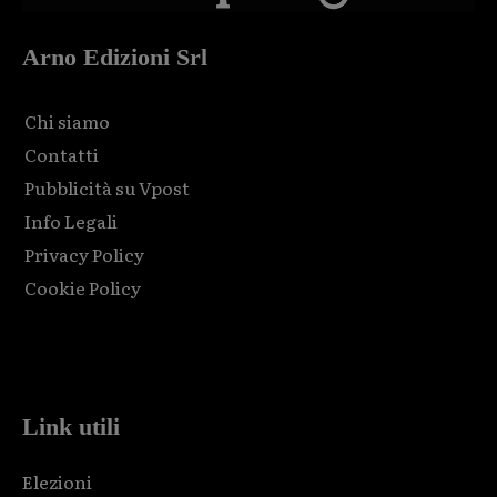
Arno Edizioni Srl
Chi siamo
Contatti
Pubblicità su Vpost
Info Legali
Privacy Policy
Cookie Policy
Html code here! Replace this with any non empty raw html
code and that's it.
Link utili
Elezioni