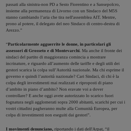
passati alla sinistra-non PD a Sesto Fiorentino e a Sansepolcro,
insieme alla permanenza di Livorno con un Sindaco del M5S
stanno cambiando l’aria che tira nell'assemblea AIT. Mentre,
prono al potere, il delegato del neo Sindaco di centro-destra di
Arezzo.”
“
Particolarmente agguerrite le donne, in particolari gli
assessori di Grosseto e di Montevarchi
. Ma anche il fronte dei
sindaci del partito di maggioranza comincia a mostrare
incrinature, e riguardo all’aumento delle tariffe e degli utili dei
gestori scarica la colpa sull’Autorità nazionale. Ma chi esprime il
governo e quindi l’autorità nazionale? Cari Sindaci, di chi è la
colpa degli investimenti mai realizzati e riproposti di piano
d’ambito in piano d’ambito? Non eravate voi a dover
controllare? E anche oggi avete autorizzato lo scarico fuori
fognatura negli agglomerati sopra 2000 abitanti, scarichi per cui i
vostri cittadini pagheranno multe alla Comunità Europea, per
colpa di investimenti non eseguiti dai gestori”.
I movimenti denunciano,
riportando i dati dell'Arpat, “il