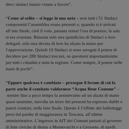
dieci sindaci hanno votato a favore”.
“
Come al solito – si legge in una nota –
non tutti i 51 Sindaci
componenti l’assemblea erano presenti e, quando si è arrivati
all’atto finale, cioè il voto, passata ormai l’ora di pranzo, la sala
si era svuotata. Rimasta solo una quindicina di Sindaci o loro
delegati, solo una decina di loro ha alzato la mano per
l’approvazione. Quindi 10 Sindaci si sono arrogati il potere di
decidere per 288 Sindaci toscani, su questioni importantissime
per tutti i cittadini e tutta la regione. Come sempre, il potere nelle
mani di pochi”.
“Eppure qualcosa è cambiato – prosegue il forum di cui fa
parte anche il comitato valdarnese “Acqua Bene Comune”
–
mentre fino a poco tempo fa assistevamo ad un alzata di mano
quasi unanime, stavolta un terzo dei presenti ha espresso dubbi e
pareri contrari, nella fase finale. Questo è l’effetto dei ballottaggi
persi dal partito di maggioranza in Toscana, all’ultime
amministrative. L’ingresso in AIT dei Comuni passati al governo
di liste civiche di destra a Montevarchi e a Grosseto, di quelli