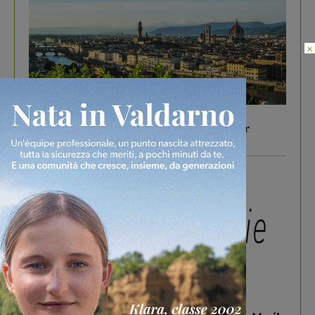
×
In vetrina
6 Agosto 2026
Gita di famiglia a Firenze: 5 idee per far
divertire i tuoi figli
In vetrina
3 Agosto 2026