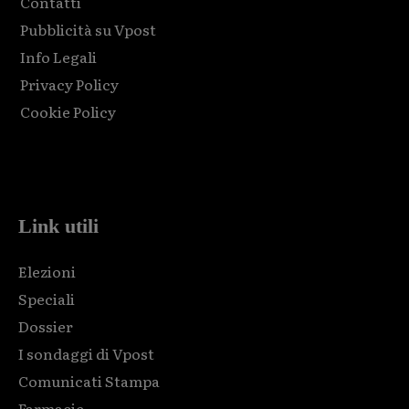
Contatti
Pubblicità su Vpost
Info Legali
Privacy Policy
Cookie Policy
Html code here! Replace this with any non empty raw html
code and that's it.
Link utili
Elezioni
Speciali
Dossier
I sondaggi di Vpost
Comunicati Stampa
Farmacie