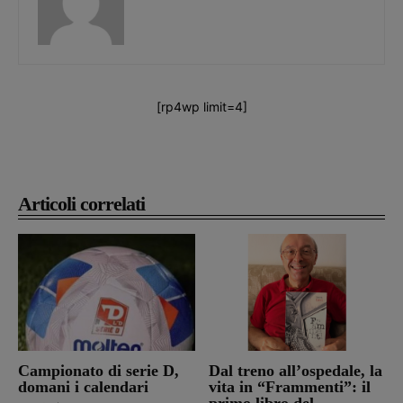
[rp4wp limit=4]
Articoli correlati
Campionato di serie D,
Dal treno all’ospedale, la
domani i calendari
vita in “Frammenti”: il
primo libro del