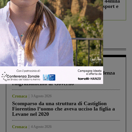
Estra Notizie agosto: Smart Cities, oltre 44mila
studenti coinvolti, torna il bando per lo sport e
debutta il podcast Estrair
Più lette
Figline Incisa Valdarno
1 Agosto 2026
Piscina di Figline finanziata oltre la scadenza
Pnrr, il gruppo di Fratelli d’Italia: “Un
ringraziamento al Governo”
Cronaca
3 Agosto 2026
Scomparso da una struttura di Castiglion
Fiorentino l’uomo che aveva ucciso la figlia a
Levane nel 2020
Cronaca
4 Agosto 2026