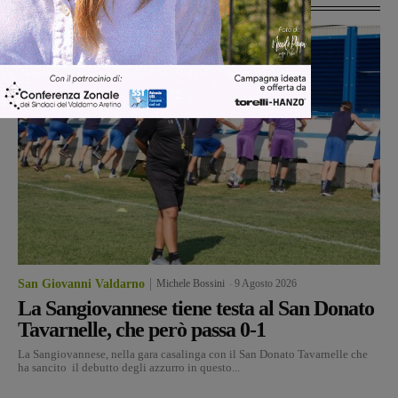
San Giovanni Valdarno
Michele Bossini
-
9 Agosto 2026
La Sangiovannese tiene testa al San Donato
Tavarnelle, che però passa 0-1
La Sangiovannese, nella gara casalinga con il San Donato Tavarnelle che
ha sancito il debutto degli azzurro in questo...