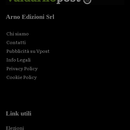
Arno Edizioni Srl
Chi siamo
Contatti
Pubblicità su Vpost
Info Legali
Privacy Policy
Cookie Policy
Html code here! Replace this with any non empty raw html
code and that's it.
Link utili
Elezioni