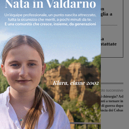
Cronaca
3 Agosto 2026
Scomparso da una struttura di Castiglion
Fiorentino l’uomo che aveva ucciso la figlia a
Levane nel 2020
Cronaca
5 Agosto 2026
Continuano le ricerche di Miah Billal. La
Prefettura: “In caso di avvistamento contattate
il 112”
Articolo precedente
Articolo successivo
Terza giornata negativa per Badia a
“Depotenziamento di chirurgia? Asl
Roti e Atletico Levane
inaffidabile: pronti a tornare in
piazza”. M5S sul piede di guerra dopo
la denuncia dei Cobas
Ultime Notizie