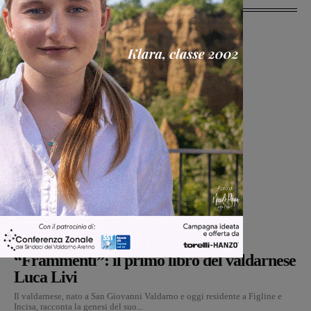
Cultura
Martina Giardi
-
9 Agosto 2026
Dal treno all’ospedale, la vita in
“Frammenti”: il primo libro del valdarnese
Luca Livi
Il valdarnese, nato a San Giovanni Valdarno e oggi residente a Figline e
Incisa, racconta la genesi del suo...