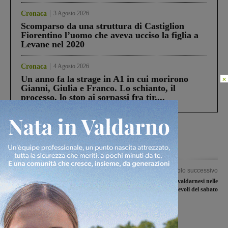
Cronaca
3 Agosto 2026
Scomparso da una struttura di Castiglion
Fiorentino l’uomo che aveva ucciso la figlia a
Levane nel 2020
Cronaca
4 Agosto 2026
Un anno fa la strage in A1 in cui morirono
×
Gianni, Giulia e Franco. Lo schianto, il
processo, lo stop ai sorpassi fra tir....
Articolo precedente
Articolo successivo
Investita e lasciata agonizzante.
I risultati delle valdarnesi nelle
Femmina di capriolo soccorsa da una
amichevoli del sabato
passante
Ultime Notizie