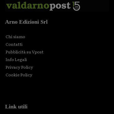
Arno Edizioni Srl
Chi siamo
Contatti
Pubblicità su Vpost
Info Legali
Privacy Policy
Cookie Policy
Html code here! Replace this with any non empty raw html
code and that's it.
Link utili