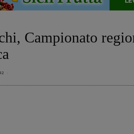
hi, Campionato regiona
ca
42