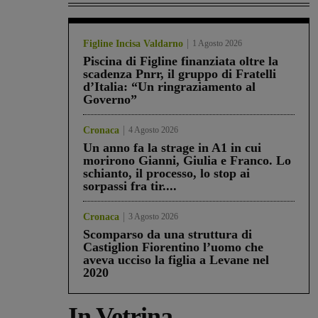
Figline Incisa Valdarno
1 Agosto 2026
Piscina di Figline finanziata oltre la
scadenza Pnrr, il gruppo di Fratelli
d’Italia: “Un ringraziamento al
Governo”
Cronaca
4 Agosto 2026
Un anno fa la strage in A1 in cui
morirono Gianni, Giulia e Franco. Lo
schianto, il processo, lo stop ai
sorpassi fra tir....
Cronaca
3 Agosto 2026
Scomparso da una struttura di
Castiglion Fiorentino l’uomo che
aveva ucciso la figlia a Levane nel
2020
In Vetrina