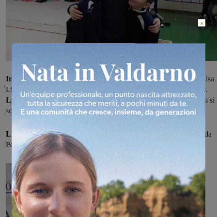
×
In particolare nel livello C junior
: Joelle Alejandra Bonazza, Alisa
Litasova e Ginevra Pacini Ginevra hanno ottenuto la 4° posizione.
Livello B junior
: Ginevra Alpini, Greta Bertelli ed Emma Piovosi si
sono classificate none.
Livello A junior:
Margherita Banchetti, Denia D'alessandro, Giada
Petrucci e Asia Quercini si sono piazzate al 5° posto.