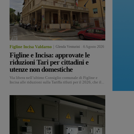
Figline Incisa Valdarno
Glenda Venturini
-
6 Agosto 2026
Figline e Incisa: approvate le
riduzioni Tari per cittadini e
utenze non domestiche
Via libera nell’ultimo Consiglio comunale di Figline e
Incisa alle riduzioni sulla Tariffa rifiuti per il 2026, che il...