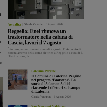
i
Attualità
Glenda Venturini
-
6 Agosto 2026
Reggello: Enel rinnova un
trasformatore nella cabina di
Cascia, lavori il 7 agosto
a
È in programma domani, venerdì 7 agosto, l'intervento di
o
potenziamento del sistema elettrico a Reggello a cura di E-
Distribuzione, la...
no
Laterina Pergine
Il Comune di Laterina Pergine
nel progetto ‘Footsteps’. La
storia di Solomon Saltiel
riaccende i riflettori sul campo
di Laterina
Glenda Venturini
-
6 Agosto 2026
San Giovanni Valdarno