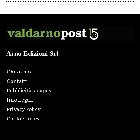
Arno Edizioni Srl
Chi siamo
Contatti
Pubblicità su Vpost
Info Legali
Privacy Policy
Cookie Policy
Html code here! Replace this with any non empty raw html
code and that's it.