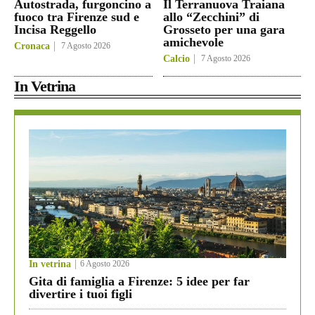
Autostrada, furgoncino a
Il Terranuova Traiana
fuoco tra Firenze sud e
allo “Zecchini” di
Incisa Reggello
Grosseto per una gara
amichevole
Cronaca
7 Agosto 2026
Calcio
7 Agosto 2026
In Vetrina
In vetrina
6 Agosto 2026
Gita di famiglia a Firenze: 5 idee per far
divertire i tuoi figli