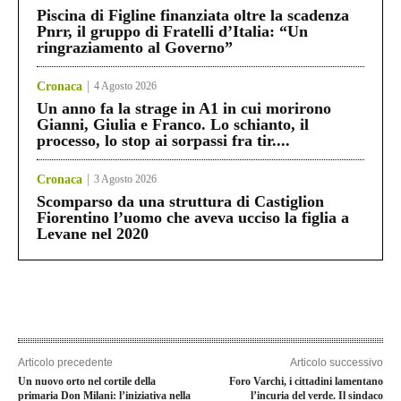
Piscina di Figline finanziata oltre la scadenza
Pnrr, il gruppo di Fratelli d’Italia: “Un
ringraziamento al Governo”
Cronaca
4 Agosto 2026
Un anno fa la strage in A1 in cui morirono
Gianni, Giulia e Franco. Lo schianto, il
processo, lo stop ai sorpassi fra tir....
Cronaca
3 Agosto 2026
Scomparso da una struttura di Castiglion
Fiorentino l’uomo che aveva ucciso la figlia a
Levane nel 2020
Articolo precedente
Articolo successivo
Un nuovo orto nel cortile della
Foro Varchi, i cittadini lamentano
primaria Don Milani: l’iniziativa nella
l’incuria del verde. Il sindaco