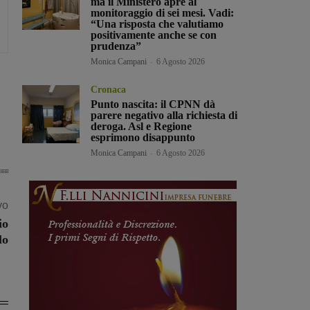
ma il Ministero apre al
monitoraggio di sei mesi. Vadi:
“Una risposta che valutiamo
positivamente anche se con
prudenza”
Monica Campani
-
6 Agosto 2026
Cronaca
Punto nascita: il CPNN dà
parere negativo alla richiesta di
deroga. Asl e Regione
esprimono disappunto
Monica Campani
-
6 Agosto 2026
vo
io
lo