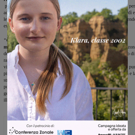
provvederemo per quanto di competenza nelle possibili denunce, per
adesso supponiamo che lo scarico sia avvenuto tra le 19 del venerdì e
le 6 di sabato mattina, comunque tutti gli accertamenti stanno venend
eseguiti dagli organi di controllo."
"Quello che è certo, è che verranno prese delle iniziative di
miglioramento e controllo – conclude Tanzini
– non solo nella zon
della Leccarda, ma in altre aree critiche, come ad esempio il centro di
raccolta a Pietraviva. Purtroppo, conoscendo le posizioni delle
videocamere di sorveglianza molto spesso gli abusivi scaricano in pun
più remoti, sprovvisti di telecamere, come Montebenichi, Cennina e l
strada verso la Colonna del Grillo. Perciò, pur avendo dei costi,
porremo ulteriori telecamere e con l'accordo sperimentale, che
gestiremo assieme a Sei Toscana, tenteremo di arginare le future
illegalità grazie agli ispettori ambientali."
Matteo Mazzierli