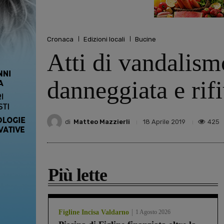
Cronaca
Edizioni locali
Bucine
Atti di vandalism
danneggiata e rif
di
Matteo Mazzierli
425
18 Aprile 2019
Più lette
Figline Incisa Valdarno
1 Agosto 2026