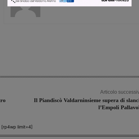
Share
Articolo successi
tro
Il Piandiscò Valdarninsieme supera di slanc
l’Empoli Pallavo
[rp4wp limit=4]