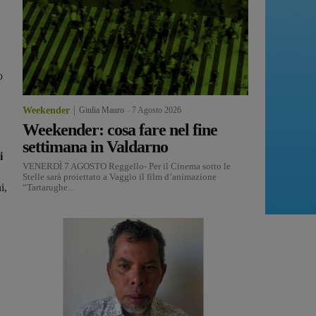
o
Weekender
Giulia Mauro
-
7 Agosto 2026
Weekender: cosa fare nel fine
settimana in Valdarno
i
VENERDÌ 7 AGOSTO Reggello- Per il Cinema sotto le
Stelle sarà proiettato a Vaggio il film d’animazione
i,
“Tartarughe...