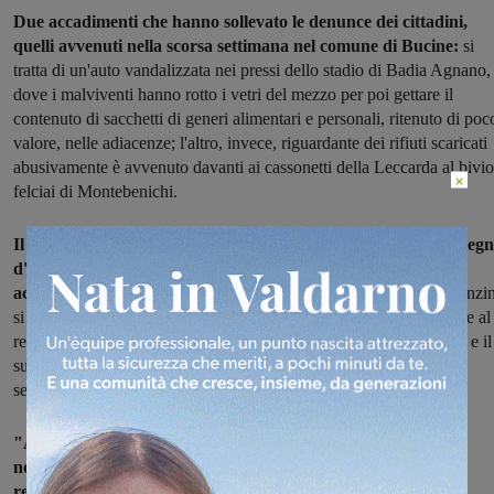
Due accadimenti che hanno sollevato le denunce dei cittadini,
quelli avvenuti nella scorsa settimana nel comune di Bucine:
si
tratta di un'auto vandalizzata nei pressi dello stadio di Badia Agnano,
dove i malviventi hanno rotto i vetri del mezzo per poi gettare il
contenuto di sacchetti di generi alimentari e personali, ritenuto di poc
valore, nelle adiacenze; l'altro, invece, riguardante dei rifiuti scaricati
abusivamente è avvenuto davanti ai cassonetti della Leccarda al bivio
×
felciai di Montebenichi.
Il comune si è prontamente dato da fare per risolvere questi segn
d'inciviltà rimuovendo l'auto abbandonata e compiendo
accertamenti sui rifiuti scaricati
. Il sindaco di Bucine, Pietro Tanzin
si è premurato di effettuare un sopralluogo nelle due zone, assieme al
responsabile della protezione civile, esprimendo la sua contrarietà e il
suo rammarico per l'accaduto, ringraziando i cittadini per le
segnalazioni.
"Abbiamo provveduto allo smaltimento del mezzo, mentre
nell'altro caso stiamo lavorando su elementi significativi di
responsabilità per il materiale scaricato – ha detto Tanzini
–