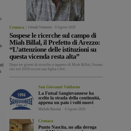
o
Cronaca
Glenda Venturini
-
6 Agosto 2026
Sospese le ricerche sul campo di
Miah Billal, il Prefetto di Arezzo:
a
“L’attenzione delle istituzioni su
questa vicenda resta alta”
ti
Dopo tre giorni di ricerche a tappeto di Miah Billal, l'uomo
che nel 2020 uccise sua figlia e ferì...
a
San Giovanni Valdarno
La Futsal Sangiovannese ha
scelto la strada della continuità,
appena un paio i volti nuovi
Michele Bossini
-
6 Agosto 2026
Cronaca
Punto Nascita, no alla deroga