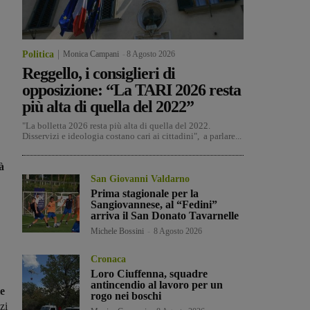
Politica
Monica Campani
-
8 Agosto 2026
Reggello, i consiglieri di
opposizione: “La TARI 2026 resta
più alta di quella del 2022”
"La bolletta 2026 resta più alta di quella del 2022.
Disservizi e ideologia costano cari ai cittadini", a parlare...
à
San Giovanni Valdarno
Prima stagionale per la
Sangiovannese, al “Fedini”
arriva il San Donato Tavarnelle
Michele Bossini
-
8 Agosto 2026
Cronaca
Loro Ciuffenna, squadre
antincendio al lavoro per un
le
rogo nei boschi
zi