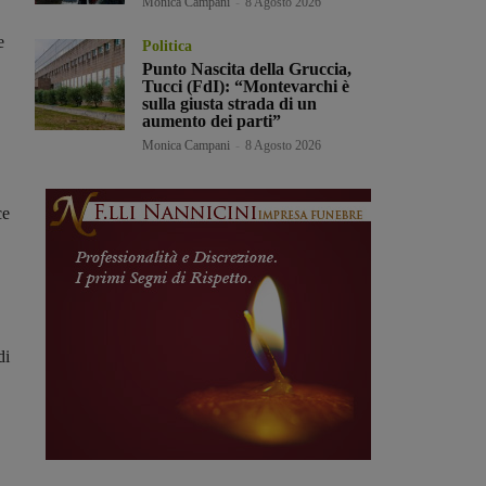
Monica Campani
-
8 Agosto 2026
e
Politica
Punto Nascita della Gruccia,
Tucci (FdI): “Montevarchi è
sulla giusta strada di un
aumento dei parti”
Monica Campani
-
8 Agosto 2026
ce
di