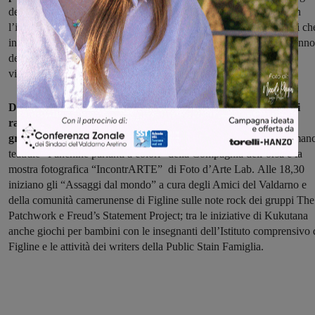
dell’Istituto comprensivo di Figline, la Ciclofficina, il Fagotto, con
l’intervento finale dell’associazione Amici del Valdarno. I ragazzi ch
invece partecipano al “Progetto Ragazzi in carta pesta” distribuiranno
dei bracciali-gadget realizzati dagli ospiti della Fraternità della
visitazione di Suor Simona di Pian di Scò.
Dalle 17 spazio alla musica hip hop, beat box sound, rap con i
ragazzi della Public stain famiglia e a seguire il flash mob del
gruppo giovani dell’Oratorio Don Bosco di Figline
, la performan
teatrale “Panchine parlanti a colori” della Compagnia dell’orsa e la
mostra fotografica “IncontrARTE” di Foto d’Arte Lab. Alle 18,30
iniziano gli “Assaggi dal mondo” a cura degli Amici del Valdarno e
della comunità camerunense di Figline sulle note rock dei gruppi The
Patchwork e Freud’s Statement Project; tra le iniziative di Kukutana
anche giochi per bambini con le insegnanti dell’Istituto comprensivo 
Figline e le attività dei writers della Public Stain Famiglia.