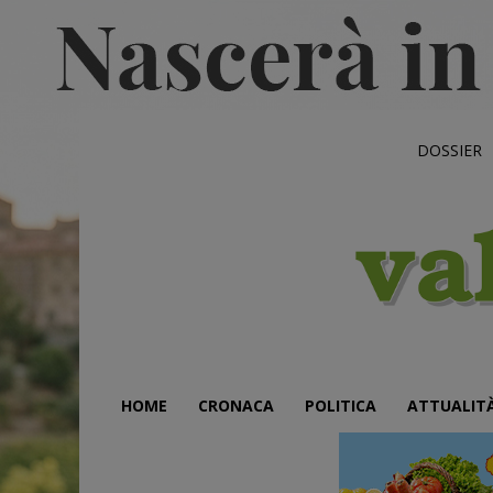
DOSSIER
HOME
CRONACA
POLITICA
ATTUALIT