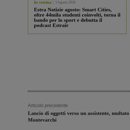
In vetrina
3 Agosto 2026
Estra Notizie agosto: Smart Cities,
oltre 44mila studenti coinvolti, torna il
bando per lo sport e debutta il
podcast Estrair
Articolo precedente
Lancio di oggetti verso un assistente, multato 
Montevarchi