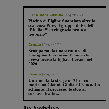
Figline Incisa Valdarno
1 Agosto 2026
Piscina di Figline finanziata oltre la
scadenza Pnrr, il gruppo di Fratelli
d’Italia: “Un ringraziamento al
Governo”
Cronaca
3 Agosto 2026
Scomparso da una struttura di
Castiglion Fiorentino l’uomo che
aveva ucciso la figlia a Levane nel
2020
Cronaca
4 Agosto 2026
Un anno fa la strage in A1 in cui
morirono Gianni, Giulia e Franco. Lo
schianto, il processo, lo stop ai
sorpassi fra tir....
In Vetrina