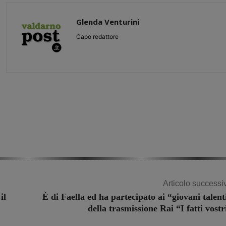
Glenda Venturini
Capo redattore
Share
Articolo successi
il
È di Faella ed ha partecipato ai “giovani talent
della trasmissione Rai “I fatti vostr