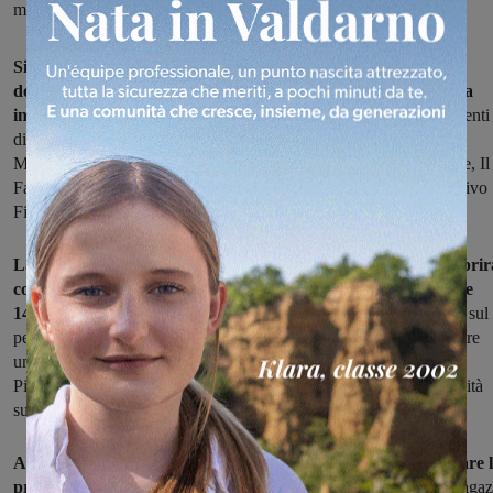
mob per un evento che riunisce tante associazioni del territorio
Si chiama Kukutana la festa dell'integrazione in programma
domenica a Figline: una parola swahili che in italiano significa
incontrarsi.
L'hanno organizzata insieme alcune associazioni ed enti
di Figline e Incisa con il supporto del Comune:
Libera, Anelli
Mancanti, Amici del Valdarno, UniCoop, Comunità Camerenunse, Il
Fagotto, Oratorio, ValdarnoInBici, Run4Unity, Istituto Comprensivo
Figline, Coop21, Foto d’Arte Lab e la Compagnia dell’Orsa.
La manifestazione è in programma domenica 8 maggio e si aprir
con la Run4Unity, una passeggiata per la pace che partirà alle
14,30 dalla stazione ferroviaria di Incisa, in direzione Figline
: sul
percorso ci saranno vari giochi e gli organizzatori invitano a portare
una maglietta bianca da colorare. La passeggiata si concluderà in
Piazza Don Bosco alle 16,30 dove sono previste una serie di attività
sul palco.
Alcuni dei partecipanti si alterneranno sul palco per raccontare 
proprie esperienze sulla tematica dell’integrazione
, tra loro i ragaz