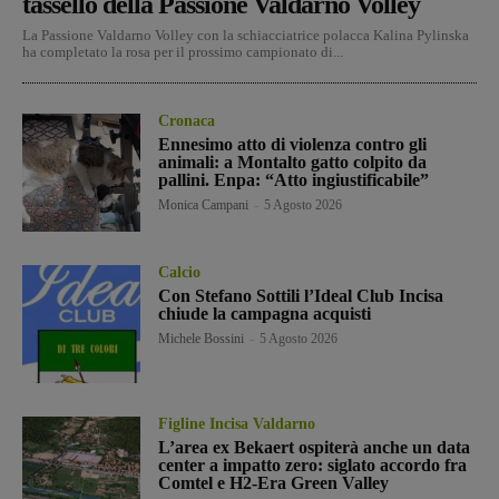
tassello della Passione Valdarno Volley
La Passione Valdarno Volley con la schiacciatrice polacca Kalina Pylinska
ha completato la rosa per il prossimo campionato di...
Cronaca
Ennesimo atto di violenza contro gli
animali: a Montalto gatto colpito da
pallini. Enpa: “Atto ingiustificabile”
Monica Campani
-
5 Agosto 2026
Calcio
Con Stefano Sottili l’Ideal Club Incisa
chiude la campagna acquisti
Michele Bossini
-
5 Agosto 2026
Figline Incisa Valdarno
L’area ex Bekaert ospiterà anche un data
center a impatto zero: siglato accordo fra
Comtel e H2-Era Green Valley