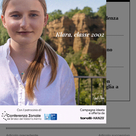
Figline Incisa Valdarno
1 Agosto 2026
Piscina di Figline finanziata oltre la scadenza
Pnrr, il gruppo di Fratelli d’Italia: “Un
ringraziamento al Governo”
Cronaca
4 Agosto 2026
Un anno fa la strage in A1 in cui morirono
Gianni, Giulia e Franco. Lo schianto, il
processo, lo stop ai sorpassi fra tir....
Cronaca
3 Agosto 2026
Scomparso da una struttura di Castiglion
Fiorentino l’uomo che aveva ucciso la figlia a
Levane nel 2020
Articolo precedente
Articolo successivo