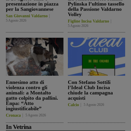
presentazione in piazza
Pylinska l’ultimo tassello
per la Sangiovannese
della Passione Valdarno
Volley
San Giovanni Valdarno
5 Agosto 2026
Figline Incisa Valdarno
5 Agosto 2026
Ennesimo atto di
Con Stefano Sottili
violenza contro gli
l’Ideal Club Incisa
animali: a Montalto
chiude la campagna
gatto colpito da pallini.
acquisti
Enpa: “Atto
Calcio
5 Agosto 2026
ingiustificabile”
Cronaca
5 Agosto 2026
In Vetrina