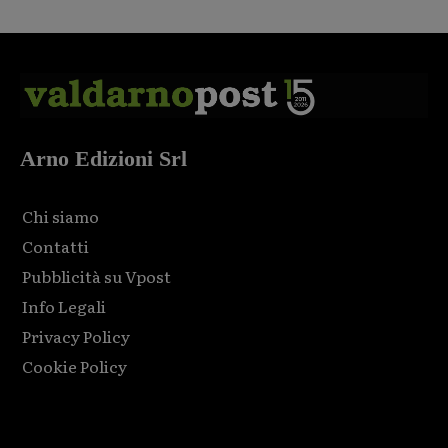
Arno Edizioni Srl
Chi siamo
Contatti
Pubblicità su Vpost
Info Legali
Privacy Policy
Cookie Policy
Html code here! Replace this with any non empty raw html
code and that's it.