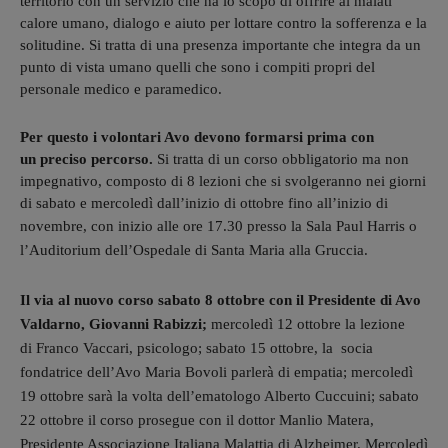
territorio con un servizio che ha lo scopo di offrire ai malati
calore umano, dialogo e aiuto per lottare contro la sofferenza e la
solitudine. Si tratta di una presenza importante che integra da un
punto di vista umano quelli che sono i compiti propri del
personale medico e paramedico.
Per questo i volontari Avo devono formarsi prima con
un preciso percorso.
Si tratta di un corso obbligatorio ma non
impegnativo, composto di 8 lezioni che si svolgeranno nei giorni
di sabato e mercoledì dall’inizio di ottobre fino all’inizio di
novembre, con
inizio alle ore 17.30 presso la Sala Paul Harris o
l’Auditorium dell’Ospedale di Santa Maria alla Gruccia.
Il via al nuovo corso sabato 8 ottobre con il Presidente di Avo
Valdarno, Giovanni Rabizzi;
mercoledì 12 ottobre la lezione
di Franco Vaccari, psicologo; sabato 15 ottobre, la socia
fondatrice dell’Avo Maria Bovoli parlerà di empatia; mercoledì
19 ottobre sarà la volta dell’ematologo Alberto Cuccuini; sabato
22 ottobre il corso prosegue con il dottor Manlio Matera,
Presidente Associazione Italiana Malattia di Alzheimer. Mercoledì