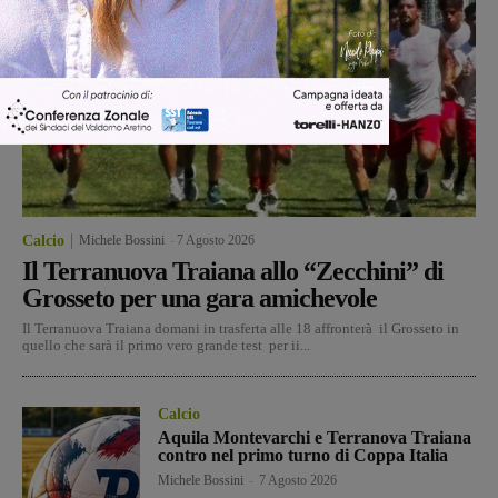
Calcio
Michele Bossini
-
7 Agosto 2026
Il Terranuova Traiana allo “Zecchini” di
Grosseto per una gara amichevole
Il Terranuova Traiana domani in trasferta alle 18 affronterà il Grosseto in
quello che sarà il primo vero grande test per ii...
Calcio
Aquila Montevarchi e Terranova Traiana
contro nel primo turno di Coppa Italia
Michele Bossini
-
7 Agosto 2026