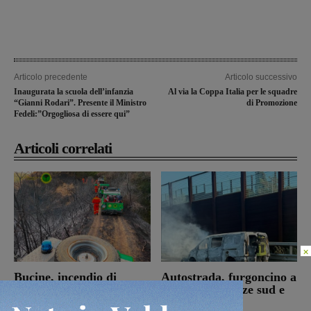
Articolo precedente
Articolo successivo
Inaugurata la scuola dell’infanzia
Al via la Coppa Italia per le squadre
“Gianni Rodari”. Presente il Ministro
di Promozione
Fedeli:”Orgogliosa di essere qui”
Articoli correlati
×
Bucine, incendio di
Autostrada, furgoncino a
oliveta e bosco a San
fuoco tra Firenze sud e
Pancrazio. Tre ettari
Incisa Reggello