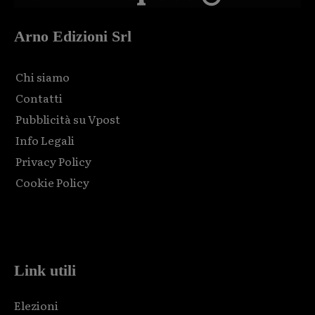
Arno Edizioni Srl
Chi siamo
Contatti
Pubblicità su Vpost
Info Legali
Privacy Policy
Cookie Policy
Html code here! Replace this with any non empty raw html
code and that's it.
Link utili
Elezioni