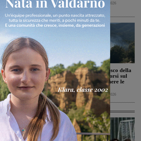
l’area bruciata
Cronaca
7 Agosto 2026
Cronaca
7 Agosto 2026
Il Terranuova Traiana
Incendio nel bosco della
allo “Zecchini” di
Trappola. Soccorsi sul
Grosseto per una gara
posto per spegnere le
amichevole
fiamme
Calcio
7 Agosto 2026
Cronaca
7 Agosto 2026
Ultime Calcio