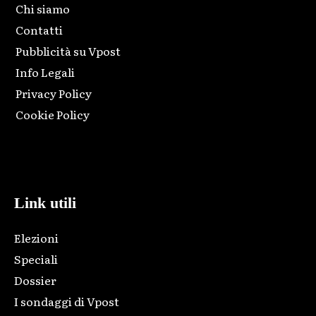
Chi siamo
Contatti
Pubblicità su Vpost
Info Legali
Privacy Policy
Cookie Policy
Html code here! Replace this with any non empty raw html
code and that's it.
Link utili
Elezioni
Speciali
Dossier
I sondaggi di Vpost