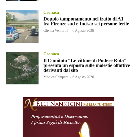
Cronaca
Doppio tamponamento nel tratto di A1
fra Firenze sud e Incisa: sei persone ferite
Glenda Venturini
-
6 Agosto 2026
Cronaca
Il Comitato “Le vittime di Podere Rota”
presenta un esposto sulle molestie olfattive
derivanti dal sito
Monica Campani
-
6 Agosto 2026