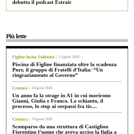
debutta il podcast Estrair
Più lette
Figline Incisa Valdarno
1 Agosto 2026
Piscina di Figline finanziata oltre la scadenza
Pnrr, il gruppo di Fratelli d’Italia: “Un
ringraziamento al Governo”
Cronaca
4 Agosto 2026
Un anno fa la strage in A1 in cui morirono
Gianni, Giulia e Franco. Lo schianto, il
processo, lo stop ai sorpassi fra tir....
Cronaca
3 Agosto 2026
Scomparso da una struttura di Castiglion
Fiorentino l’uomo che aveva ucciso la figlia a