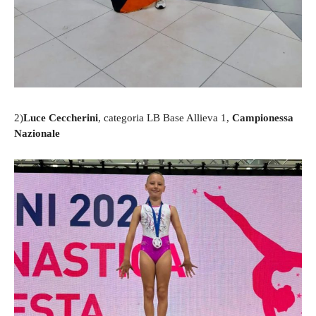
2)
Luce Ceccherini
, categoria LB Base Allieva 1,
Campionessa
Nazionale