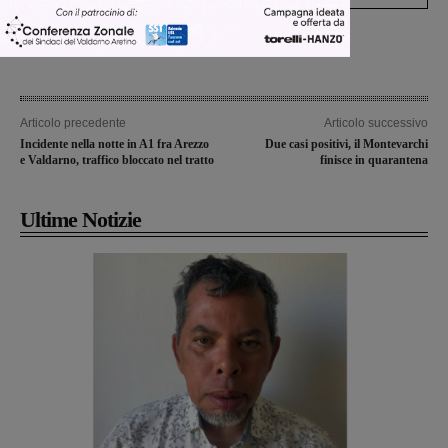
Articolo precedente
Articolo successivo
Incidente nella notte in A1 fra Arezzo
Due casi positivi, il Montevarchi
e Valdarno, traffico bloccato nel tratto
finisce in quarantena
Ultime Notizie