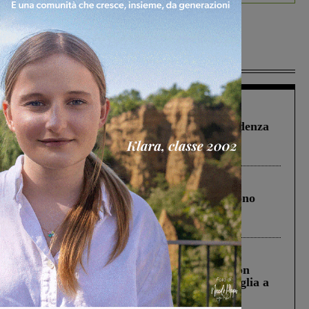
Più lette
Figline Incisa Valdarno
1 Agosto 2026
Piscina di Figline finanziata oltre la scadenza
Pnrr, il gruppo di Fratelli d’Italia: “Un
ringraziamento al Governo”
Cronaca
4 Agosto 2026
Un anno fa la strage in A1 in cui morirono
Gianni, Giulia e Franco. Lo schianto, il
processo, lo stop ai sorpassi fra tir....
Cronaca
3 Agosto 2026
Scomparso da una struttura di Castiglion
Fiorentino l’uomo che aveva ucciso la figlia a
Levane nel 2020