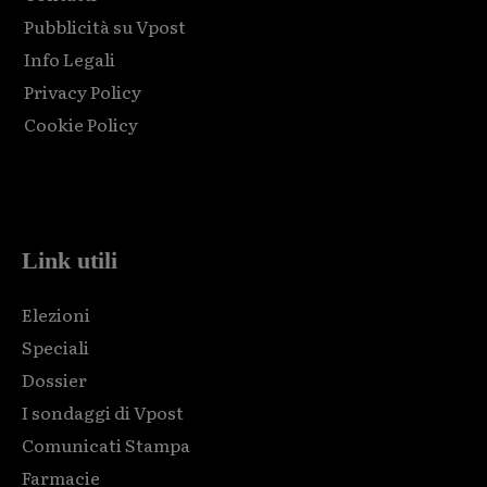
Pubblicità su Vpost
Info Legali
Privacy Policy
Cookie Policy
Html code here! Replace this with any non empty raw html
code and that's it.
Link utili
Elezioni
Speciali
Dossier
I sondaggi di Vpost
Comunicati Stampa
Farmacie