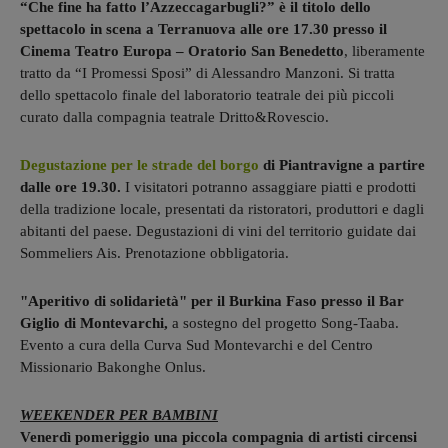
“Che fine ha fatto l’Azzeccagarbugli?” è il titolo dello
spettacolo in scena a Terranuova alle ore 17.30 presso il
Cinema Teatro Europa – Oratorio San Benedetto
, liberamente
tratto da “I Promessi Sposi” di Alessandro Manzoni. Si tratta
dello spettacolo finale del laboratorio teatrale dei più piccoli
curato dalla compagnia teatrale Dritto&Rovescio.
Degustazione per le strade del borgo
di Piantravigne a partire
dalle ore 19.30.
I visitatori potranno assaggiare piatti e prodotti
della tradizione locale, presentati da ristoratori, produttori e dagli
abitanti del paese. Degustazioni di vini del territorio guidate dai
Sommeliers Ais. Prenotazione obbligatoria.
"Aperitivo di solidarietà" per il Burkina Faso presso il Bar
Giglio di Montevarchi,
a sostegno del progetto Song-Taaba.
Evento a cura della Curva Sud Montevarchi e del Centro
Missionario Bakonghe Onlus.
WEEKENDER PER BAMBINI
Venerdì pomeriggio una piccola compagnia di artisti circensi