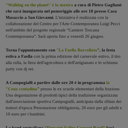
"Walking on the planet" è la mostra
a cura di Pietro Gaglianò
che sarà inaugurata nel pomeriggio alle ore 18 presso Casa
Masaccio a San Giovanni.
L'iniziativa è realizzata con la
collaborazione del Centro per l'Arte Contemporanea Luigi Pecci
nell'ambito del progetto regionale "Cantiere Toscana
Contemporanea". Sarà aperta fino a venerdì 26 giugno.
Torna l'appuntamento con
"La Faella Barcollata
", la festa
estiva a Faella
con la prima edizione del carnevale estivo, il tiro
alla rulla, la fiera dell'agricoltura e dell'artigianato e lo schiuma
party con dj set.
A Campogialli a partire dalle ore 20 è in programma
la
"Cena contadina
"
presso le ex scuole elementari della frazione.
Una degustazione di prodotti tipici della tradizione organizzata
dall'associazione sportiva Campogialli, anticipata dalla sfilata dei
trattori d'epoca Prenotazione obbligatoria, 20 euro per gli adulti e
10 euro per i bambini.
La band australiana
“Derwent Valley Concert Band”
farà