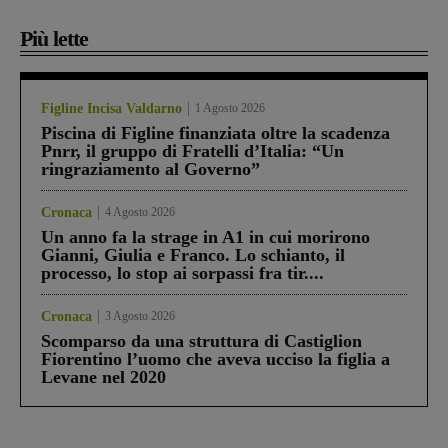
Più lette
Figline Incisa Valdarno
1 Agosto 2026
Piscina di Figline finanziata oltre la scadenza
Pnrr, il gruppo di Fratelli d’Italia: “Un
ringraziamento al Governo”
Cronaca
4 Agosto 2026
Un anno fa la strage in A1 in cui morirono
Gianni, Giulia e Franco. Lo schianto, il
processo, lo stop ai sorpassi fra tir....
Cronaca
3 Agosto 2026
Scomparso da una struttura di Castiglion
Fiorentino l’uomo che aveva ucciso la figlia a
Levane nel 2020