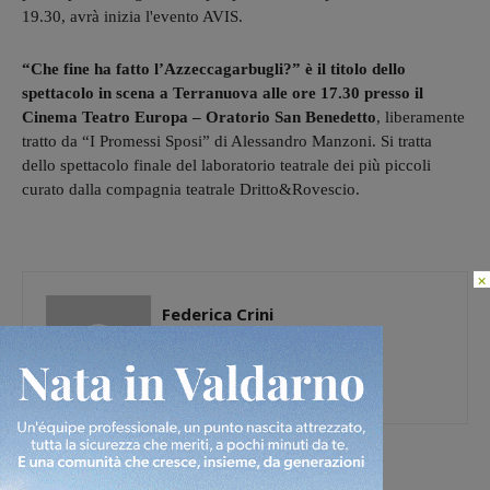
19.30, avrà inizia l'evento AVIS.
“Che fine ha fatto l’Azzeccagarbugli?” è il titolo dello
spettacolo in scena a Terranuova alle ore 17.30 presso il
Cinema Teatro Europa – Oratorio San Benedetto
, liberamente
tratto da “I Promessi Sposi” di Alessandro Manzoni. Si tratta
dello spettacolo finale del laboratorio teatrale dei più piccoli
curato dalla compagnia teatrale Dritto&Rovescio.
×
Federica Crini
[rp4wp limit=4]