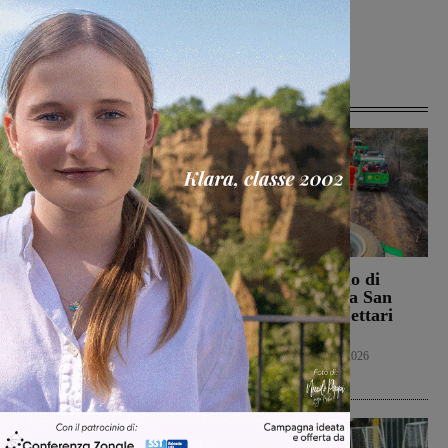
Articoli correlati
Campionato nazionale
Bucine, incendio di
Juniores, girone
oliveta e bosco a San
interamente toscano per
Pancrazio. Tre ettari
Terranuova Traiana e
l’area bruciata
Montevarchi
Cronaca
7 Agosto 2026
Calcio Giovanili
8 Agosto 2026