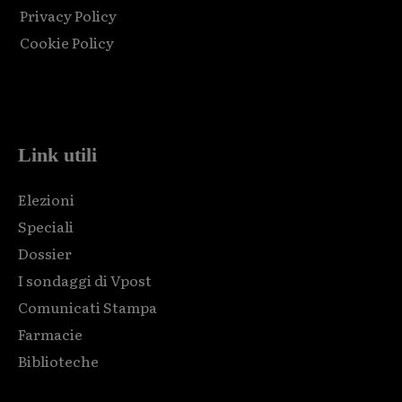
Privacy Policy
Cookie Policy
Html code here! Replace this with any non empty raw html
code and that's it.
Link utili
Elezioni
Speciali
Dossier
I sondaggi di Vpost
Comunicati Stampa
Farmacie
Biblioteche