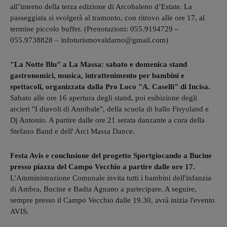
all’interno della terza edizione di Arcobaleno d’Estate. La
passeggiata si svolgerà al tramonto, con ritrovo alle ore 17, al
termine piccolo buffet. (Prenotazioni: 055.9194729 –
055.9738828 – infoturismovaldarno@gmail.com)
"La Notte Blu" a La Massa: sabato e domenica stand
gastronomici, musica, intrattenimento per bambini e
spettacoli, organizzata dalla Pro Loco "A. Caselli" di Incisa.
Sabato alle ore 16 apertura degli stand, poi esibizione degli
arcieri "I diavoli di Annibale", della scuola di ballo Fisyoland e
Dj Antonio. A partire dalle ore 21 serata danzante a cura della
Stefano Band e dell' Arci Massa Dance.
Festa Avis e conclusione del progetto Sportgiocando a Bucine
presso piazza del Campo Vecchio a partire dalle ore 17.
L'Amministrazione Comunale invita tutti i bambini dell'infanzia
di Ambra, Bucine e Badia Agnano a partecipare. A seguire,
sempre presso il Campo Vecchio dalle 19.30, avrà inizia l'evento
AVIS.