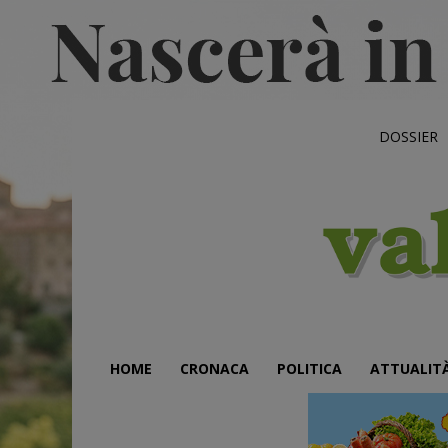
DOSSIER
HOME
CRONACA
POLITICA
ATTUALIT