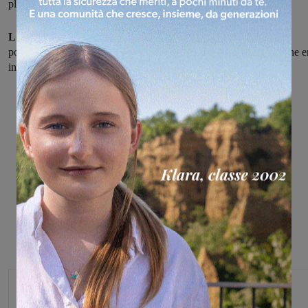
pluripregiudicato. L'accusa è di spaccio di sostanze stupefacenti.
L'uomo è stato fermato in una zona boschiva di Loro.
In suo
possesso sono stati trovati 17 grammi di eroina. Il connazionale che e
in sua compagnia è fuggito.
Monica Campani