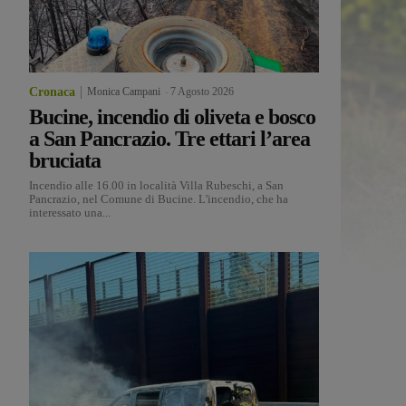
Cronaca
Monica Campani
-
7 Agosto 2026
Bucine, incendio di oliveta e bosco
a San Pancrazio. Tre ettari l’area
bruciata
Incendio alle 16.00 in località Villa Rubeschi, a San
Pancrazio, nel Comune di Bucine. L'incendio, che ha
interessato una...