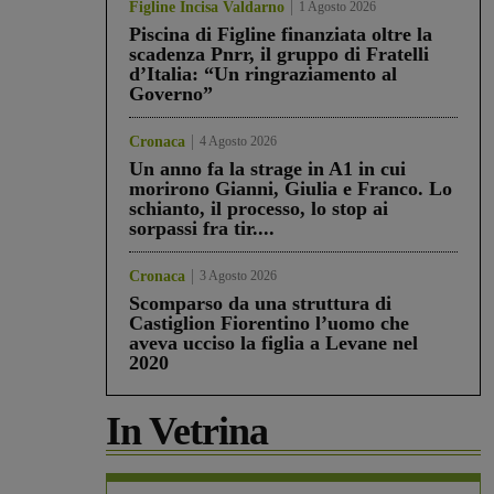
Figline Incisa Valdarno
1 Agosto 2026
Piscina di Figline finanziata oltre la
scadenza Pnrr, il gruppo di Fratelli
d’Italia: “Un ringraziamento al
Governo”
Cronaca
4 Agosto 2026
Un anno fa la strage in A1 in cui
morirono Gianni, Giulia e Franco. Lo
schianto, il processo, lo stop ai
sorpassi fra tir....
Cronaca
3 Agosto 2026
Scomparso da una struttura di
Castiglion Fiorentino l’uomo che
aveva ucciso la figlia a Levane nel
2020
In Vetrina