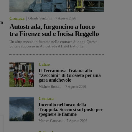
Cronaca
Glenda Venturini
-
7 Agosto 2026
ra
Autostrada, furgoncino a fuoco
tra Firenze sud e Incisa Reggello
Un altro mezzo in fiamme nella cronaca di oggi. Questa
volta è successo in Autostrada A1, nel tratto fra...
Calcio
Il Terranuova Traiana allo
“Zecchini” di Grosseto per una
gara amichevole
Michele Bossini
-
7 Agosto 2026
Cronaca
Incendio nel bosco della
Trappola. Soccorsi sul posto per
spegnere le fiamme
Monica Campani
-
7 Agosto 2026