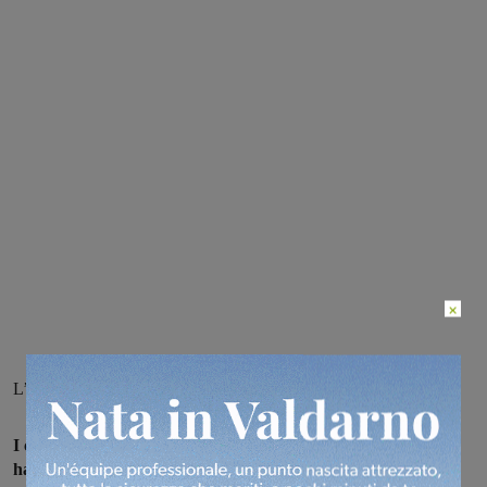
×
L’uomo è stato fermato in un’area boschiva di Loro Ciuffenna
I carabinieri delle stazioni di Castelfranco e Loro Ciuffenna
hanno arrestato un 25enne,
tunisino, senza fissa dimora e