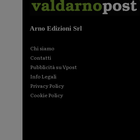
Arno Edizioni Srl
Chi siamo
Contatti
Pubblicità su Vpost
Info Legali
Privacy Policy
Cookie Policy
Html code here! Replace this with any non empty raw
html code and that's it.