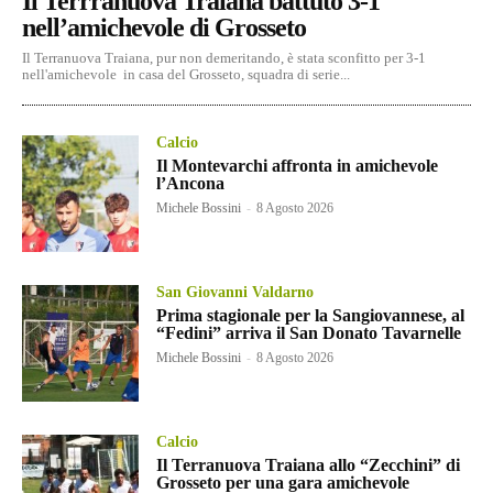
Il Terrranuova Traiana battuto 3-1
nell’amichevole di Grosseto
Il Terranuova Traiana, pur non demeritando, è stata sconfitto per 3-1
nell'amichevole in casa del Grosseto, squadra di serie...
Calcio
Il Montevarchi affronta in amichevole
l’Ancona
Michele Bossini
-
8 Agosto 2026
San Giovanni Valdarno
Prima stagionale per la Sangiovannese, al
“Fedini” arriva il San Donato Tavarnelle
Michele Bossini
-
8 Agosto 2026
Calcio
Il Terranuova Traiana allo “Zecchini” di
Grosseto per una gara amichevole