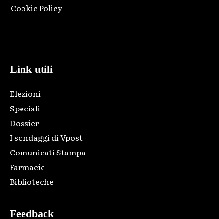
Cookie Policy
Html code here! Replace this with any non empty raw html
code and that's it.
Link utili
Elezioni
Speciali
Dossier
I sondaggi di Vpost
Comunicati Stampa
Farmacie
Biblioteche
Feedback