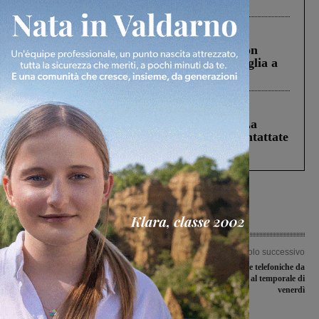
processo, lo stop ai sorpassi fra tir....
Cronaca
3 Agosto 2026
Scomparso da una struttura di Castiglion
Fiorentino l’uomo che aveva ucciso la figlia a
Levane nel 2020
Cronaca
5 Agosto 2026
Continuano le ricerche di Miah Billal. La
Prefettura: “In caso di avvistamento contattate
il 112”
Articolo precedente
Articolo successivo
No alla Foster, sì al
Problemi alle linee telefoniche da
sottoattraversamento. La Regione
giorni, i guasti dovuti al temporale di
chiede trenta giorni per decidere
venerdì