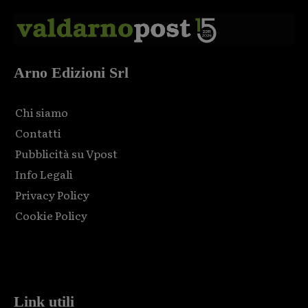
Arno Edizioni Srl
Chi siamo
Contatti
Pubblicità su Vpost
Info Legali
Privacy Policy
Cookie Policy
Html code here! Replace this with any non empty raw html
code and that's it.
Link utili