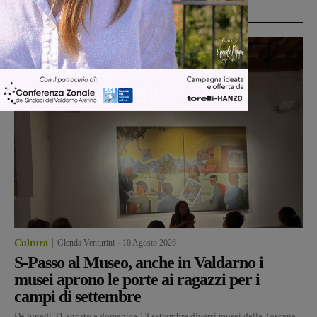
Ultime Notizie
Cultura
Glenda Venturini
-
10 Agosto 2026
S-Passo al Museo, anche in Valdarno i
musei aprono le porte ai ragazzi per i
campi di settembre
Da lunedì 31 agosto a domenica 13 settembre diversi musei della Toscana