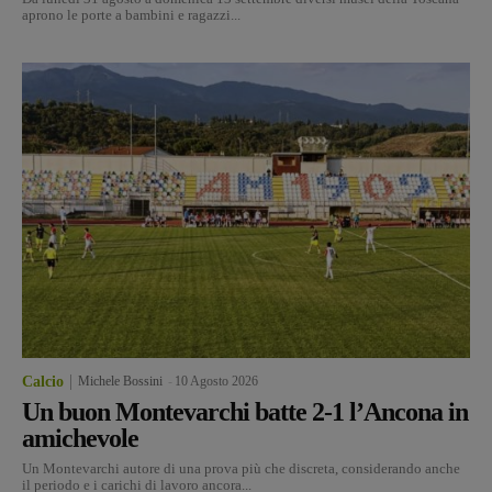
aprono le porte a bambini e ragazzi...
Calcio
Michele Bossini
-
10 Agosto 2026
Un buon Montevarchi batte 2-1 l’Ancona in
amichevole
Un Montevarchi autore di una prova più che discreta, considerando anche
il periodo e i carichi di lavoro ancora...