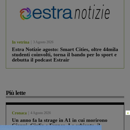
In vetrina
3 Agosto 2026
Estra Notizie agosto: Smart Cities, oltre 44mila
studenti coinvolti, torna il bando per lo sport e
debutta il podcast Estrair
Più lette
×
Cronaca
4 Agosto 2026
Un anno fa la strage in A1 in cui morirono
Gianni, Giulia e Franco. Lo schianto, il