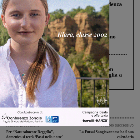
Piscina di Figline finanziata oltre la scadenza
Pnrr, il gruppo di Fratelli d’Italia: “Un
ringraziamento al Governo”
Cronaca
4 Agosto 2026
Un anno fa la strage in A1 in cui morirono
Gianni, Giulia e Franco. Lo schianto, il
processo, lo stop ai sorpassi fra tir....
Cronaca
3 Agosto 2026
Scomparso da una struttura di Castiglion
Fiorentino l’uomo che aveva ucciso la figlia a
Levane nel 2020
Articolo precedente
Articolo successivo
Per “Naturalmente Reggello”,
La Futsal Sangiovannese ha il suo
domenica si terrà ‘Passi nella notte’
calendario