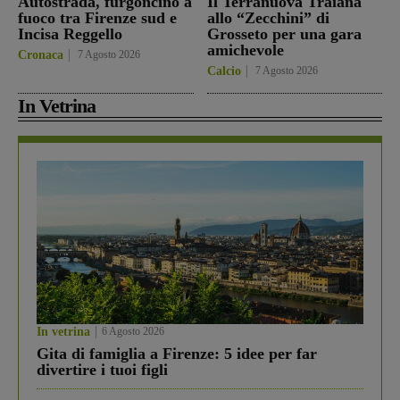
Autostrada, furgoncino a
Il Terranuova Traiana
fuoco tra Firenze sud e
allo “Zecchini” di
Incisa Reggello
Grosseto per una gara
amichevole
Cronaca
7 Agosto 2026
Calcio
7 Agosto 2026
In Vetrina
In vetrina
6 Agosto 2026
Gita di famiglia a Firenze: 5 idee per far
divertire i tuoi figli