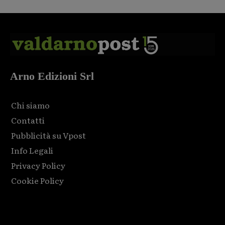
Arno Edizioni Srl
Chi siamo
Contatti
Pubblicità su Vpost
Info Legali
Privacy Policy
Cookie Policy
Html code here! Replace this with any non empty raw html
code and that's it.