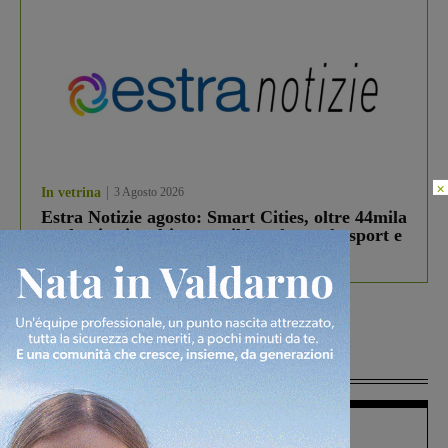
×
In vetrina
3 Agosto 2026
Estra Notizie agosto: Smart Cities, oltre 44mila
studenti coinvolti, torna il bando per lo sport e
debutta il podcast Estrair
Più lette
Figline Incisa Valdarno
1 Agosto 2026