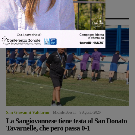
Ultime Notizie
San Giovanni Valdarno
Michele Bossini
-
9 Agosto 2026
La Sangiovannese tiene testa al San Donato
Tavarnelle, che però passa 0-1