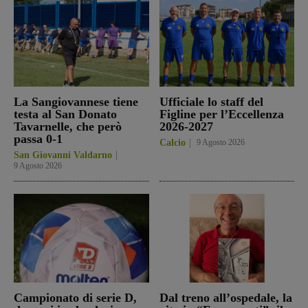
La Sangiovannese tiene
Ufficiale lo staff del
testa al San Donato
Figline per l’Eccellenza
Tavarnelle, che però
2026-2027
passa 0-1
Calcio
9 Agosto 2026
San Giovanni Valdarno
9 Agosto 2026
Campionato di serie D,
Dal treno all’ospedale, la