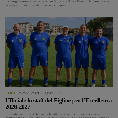
La Sangiovannese, nella gara casalinga con il San Donato Tavarnelle che
ha sancito il debutto degli azzurro in questo...
Calcio
Michele Bossini
-
9 Agosto 2026
Ufficiale lo staff del Figline per l’Eccellenza
2026-2027
Ufficializzato lo staff tecnico che affiancherà mister Loris Beoni nel
campionato di Eccellenza 2026-2027 del Figline. La società gialloblù ha...