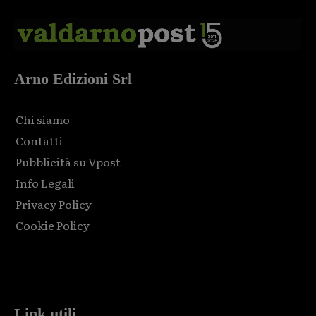
Arno Edizioni Srl
Chi siamo
Contatti
Pubblicità su Vpost
Info Legali
Privacy Policy
Cookie Policy
Html code here! Replace this with any non empty raw html
code and that's it.
Link utili