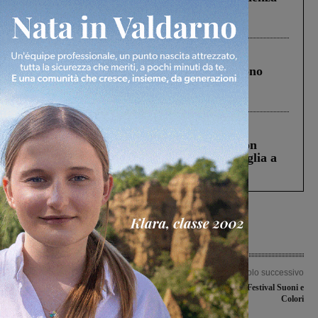
Pnrr, il gruppo di Fratelli d’Italia: “Un
ringraziamento al Governo”
Cronaca
4 Agosto 2026
Un anno fa la strage in A1 in cui morirono
Gianni, Giulia e Franco. Lo schianto, il
processo, lo stop ai sorpassi fra tir....
Cronaca
3 Agosto 2026
Scomparso da una struttura di Castiglion
Fiorentino l’uomo che aveva ucciso la figlia a
Levane nel 2020
Articolo precedente
Articolo successivo
Due furti in due giorni a Levanella. I
Stasera si chiude il Festival Suoni e
residenti inseguono i ladri ma
Colori
vengono allontanati a sassate