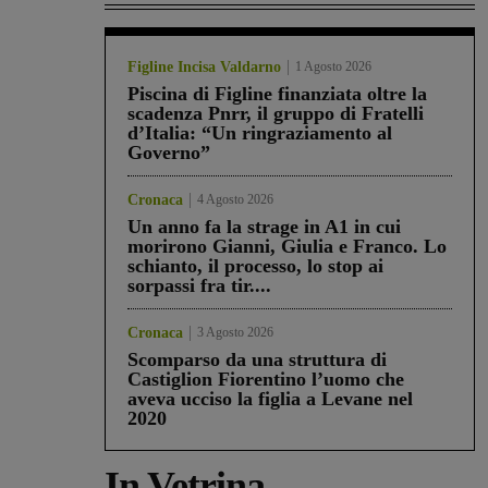
Figline Incisa Valdarno
1 Agosto 2026
Piscina di Figline finanziata oltre la
scadenza Pnrr, il gruppo di Fratelli
d’Italia: “Un ringraziamento al
Governo”
Cronaca
4 Agosto 2026
Un anno fa la strage in A1 in cui
morirono Gianni, Giulia e Franco. Lo
schianto, il processo, lo stop ai
sorpassi fra tir....
Cronaca
3 Agosto 2026
Scomparso da una struttura di
Castiglion Fiorentino l’uomo che
aveva ucciso la figlia a Levane nel
2020
In Vetrina