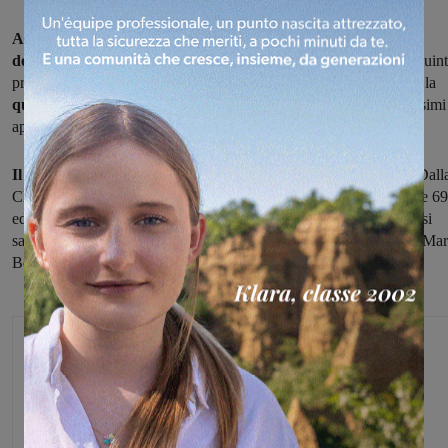
Appuntamento domani
(giorno di Ognissanti)
con la
"Corsa
dell'olio Firenze-Reggello"
, gara podistica (valida anche come quin
prova del "Trofeo Levante Fiorentino"), che festeggia quest'anno la
quarantunesima edizione
e alla quale partecipano sempre tantissimi
appasionati .
Il percorso
misura trentatrè chilometri
, con partenza da viale Dall
Chiesa a Firenze alle 9 e arrivo, dopo avere percorso la regionale 69
ed essere saliti da Cancelli,
in piazza Roosvelt
a Reggello, dove si
sapranno i nomi dei successori nell'albo d'oro a Luca Lastraioli e Mar
Bernardi, vincitori lo scorso anno.
Michele Bossini