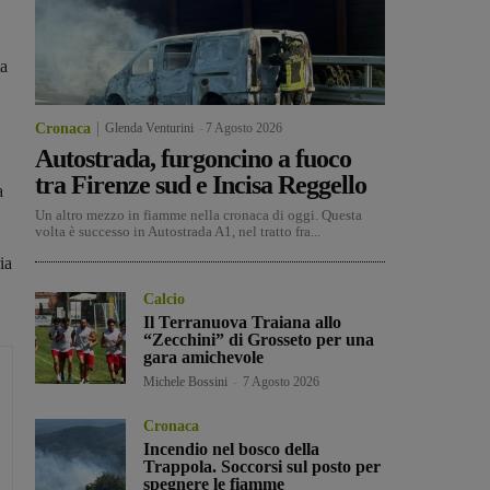
ta
Cronaca
Glenda Venturini
-
7 Agosto 2026
Autostrada, furgoncino a fuoco
tra Firenze sud e Incisa Reggello
a
Un altro mezzo in fiamme nella cronaca di oggi. Questa
volta è successo in Autostrada A1, nel tratto fra...
ia
Calcio
Il Terranuova Traiana allo
“Zecchini” di Grosseto per una
gara amichevole
Michele Bossini
-
7 Agosto 2026
Cronaca
Incendio nel bosco della
Trappola. Soccorsi sul posto per
spegnere le fiamme