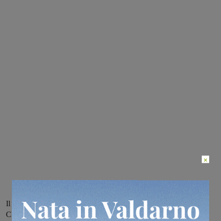
×
Il percorso misura trentatrè chilometri con partenza da viale Dalla
Chiesa a Firenze e arrivo in piazza Roosvelt a Reggello