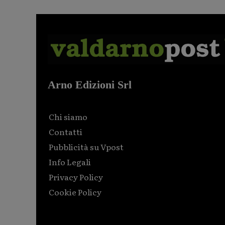
Arno Edizioni Srl
Chi siamo
Contatti
Pubblicità su Vpost
Info Legali
Privacy Policy
Cookie Policy
Html code here! Replace this with any non empty raw
html code and that's it.