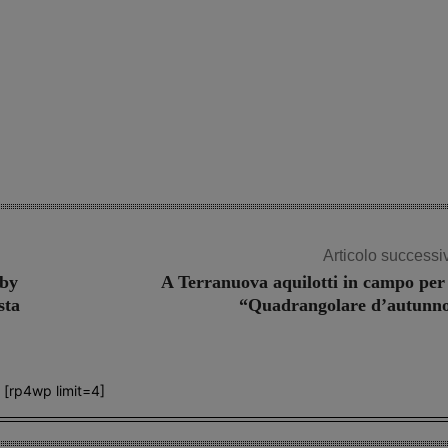
Articolo successi
rby
A Terranuova aquilotti in campo per 
sta
“Quadrangolare d’autunn
[rp4wp limit=4]