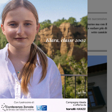
Articolo precedente
Articolo successivo
Centodieci esordienti protagonisti di
Il Ponsacco passa il turno ma con il
“Giocando con Ottoyoshi”
Montevarchi ha dovuto sudare più di
sette camicie
Ultime Notizie