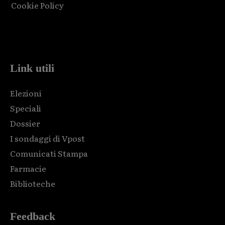
Cookie Policy
Html code here! Replace this with any non empty raw html
code and that's it.
Link utili
Elezioni
Speciali
Dossier
I sondaggi di Vpost
Comunicati Stampa
Farmacie
Biblioteche
Feedback