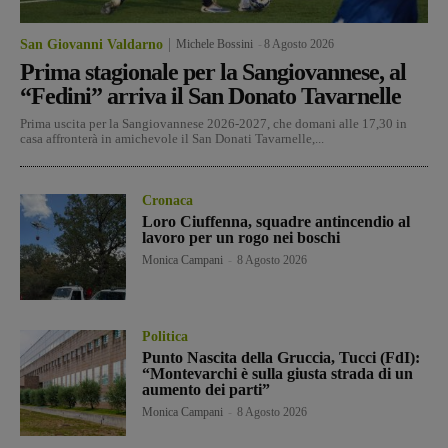
San Giovanni Valdarno
Michele Bossini
-
8 Agosto 2026
Prima stagionale per la Sangiovannese, al
“Fedini” arriva il San Donato Tavarnelle
Prima uscita per la Sangiovannese 2026-2027, che domani alle 17,30 in
casa affronterà in amichevole il San Donati Tavarnelle,...
Cronaca
Loro Ciuffenna, squadre antincendio al
lavoro per un rogo nei boschi
Monica Campani
-
8 Agosto 2026
Politica
Punto Nascita della Gruccia, Tucci (FdI):
“Montevarchi è sulla giusta strada di un
aumento dei parti”
Monica Campani
-
8 Agosto 2026