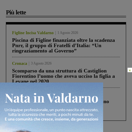
Più lette
Figline Incisa Valdarno
1 Agosto 2026
Piscina di Figline finanziata oltre la scadenza
Pnrr, il gruppo di Fratelli d’Italia: “Un
ringraziamento al Governo”
Cronaca
3 Agosto 2026
×
Scomparso da una struttura di Castiglion
Fiorentino l’uomo che aveva ucciso la figlia a
Levane nel 2020
Cronaca
4 Agosto 2026
Un anno fa la strage in A1 in cui morirono
Gianni, Giulia e Franco. Lo schianto, il
processo, lo stop ai sorpassi fra tir....