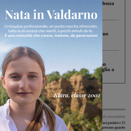
Piscina di Figline finanziata oltre la scadenza
Pnrr, il gruppo di Fratelli d’Italia: “Un
ringraziamento al Governo”
Cronaca
4 Agosto 2026
Un anno fa la strage in A1 in cui morirono
Gianni, Giulia e Franco. Lo schianto, il
processo, lo stop ai sorpassi fra tir....
Cronaca
3 Agosto 2026
Scomparso da una struttura di Castiglion
Fiorentino l’uomo che aveva ucciso la figlia a
Levane nel 2020
Articolo precedente
Articolo successivo
Soldi dal Governo per le societè
Covid-19, 3 nuovi casi positivi e 15
sportive dilettantistiche
persone guarite