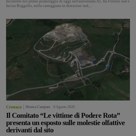
Incidente nel primo pomeriggio di oggi sull'autostrada A1, fra Firenze sud e
Incisa Reggello, nella carreggiata in direzione sud,...
Cronaca
Monica Campani
-
6 Agosto 2026
Il Comitato “Le vittime di Podere Rota”
presenta un esposto sulle molestie olfattive
derivanti dal sito