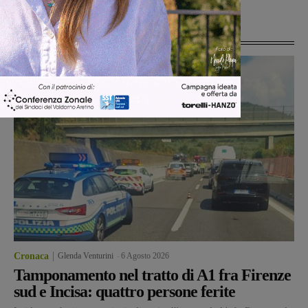
Ultime Notizie
Cronaca
Glenda Venturini
-
6 Agosto 2026
Tamponamento nel tratto di A1 fra Firenze
sud e Incisa: quattro persone ferite