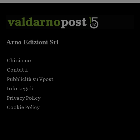
Arno Edizioni Srl
Chi siamo
Contatti
Pubblicità su Vpost
Info Legali
Privacy Policy
Cookie Policy
Html code here! Replace this with any non empty raw html
code and that's it.