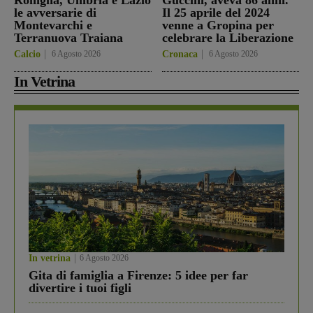
Romgna, Umbria e Lazio
Guccini, aveva 86 anni.
le avversarie di
Il 25 aprile del 2024
Montevarchi e
venne a Gropina per
Terranuova Traiana
celebrare la Liberazione
Calcio
6 Agosto 2026
Cronaca
6 Agosto 2026
In Vetrina
In vetrina
6 Agosto 2026
Gita di famiglia a Firenze: 5 idee per far
divertire i tuoi figli