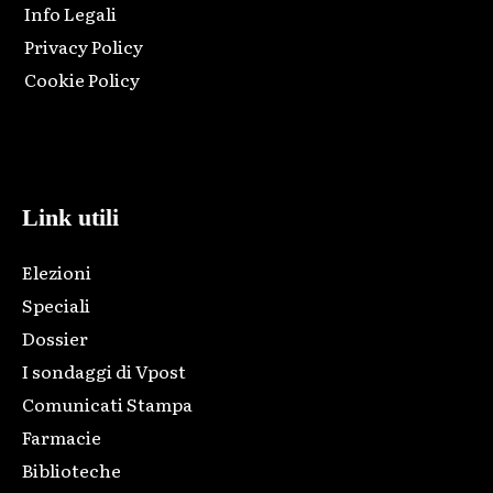
Info Legali
Privacy Policy
Cookie Policy
Html code here! Replace this with any non empty raw html
code and that's it.
Link utili
Elezioni
Speciali
Dossier
I sondaggi di Vpost
Comunicati Stampa
Farmacie
Biblioteche