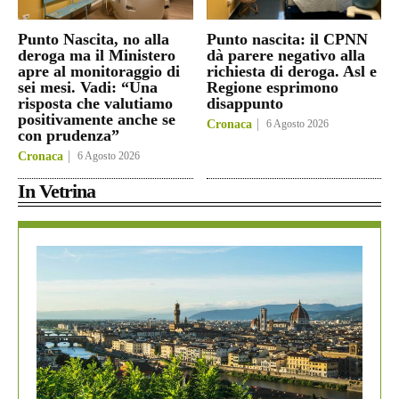
Punto Nascita, no alla
Punto nascita: il CPNN
deroga ma il Ministero
dà parere negativo alla
apre al monitoraggio di
richiesta di deroga. Asl e
sei mesi. Vadi: “Una
Regione esprimono
risposta che valutiamo
disappunto
positivamente anche se
Cronaca
6 Agosto 2026
con prudenza”
Cronaca
6 Agosto 2026
In Vetrina